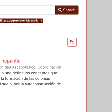
Search
ilters.degreelevel.Maestría.
×
alnepantla
Unidad Azcapotzalco. Coordinación
Cerritos, María Teresa
tulo uno define los conceptos que
 la formación de las colonias
l suelo, por la autoconstrucción de
so que se extiende en el tiempo
da y un entorno urbano
acional para la mayoría de la
 procesos, la mujer tiene un papel
u vivienda, la dotación de