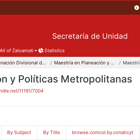
Secretaría de Unidad
All of Zaloamati
Statistics
Coordinación Divisional de Posgrado
Maestría en Planeación y Políticas Metropolitanas
n y Políticas Metropolitanas
andle.net/11191/7004
By Subject
By Title
browse.comcol.by.conahcyt