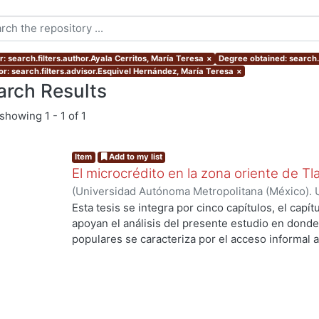
: search.filters.author.Ayala Cerritos, María Teresa
×
Degree obtained: search.f
or: search.filters.advisor.Esquivel Hernández, María Teresa
×
arch Results
showing
1 - 1 of 1
Item
Add to my list
El microcrédito en la zona oriente de Tl
(
Universidad Autónoma Metropolitana (México). 
de Servicios de Información.
,
2022-08-19
)
Ayala 
Esta tesis se integra por cinco capítulos, el capí
apoyan el análisis del presente estudio en donde
populares se caracteriza por el acceso informal a
la vivienda y del entorno (barrio) como un proce
durante muchas décadas hasta lograr una vivien
consolidado. Es una alternativa de solución habit
población empobrecida de las ciudades. En estos
protagonista ya que enfrenta la construcción de s