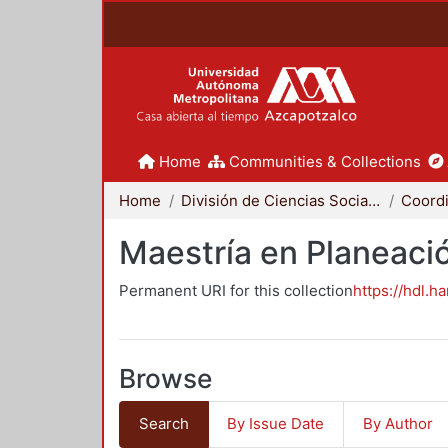
Home
Communities & Collections
Home
División de Ciencias Sociales y Humanidades
Maestría en Planeació
Permanent URI for this collection
https://hdl.h
Browse
Search
By Issue Date
By Author