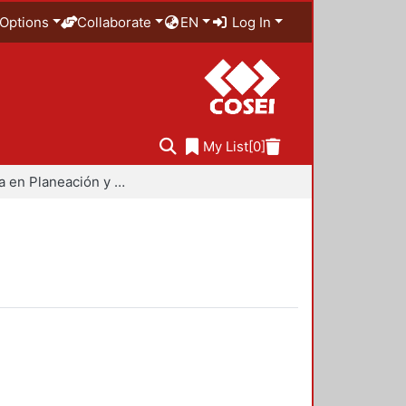
Options
Collaborate
EN
Log In
My List
[0]
Maestría en Planeación y Políticas Metropolitanas