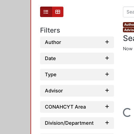
Author
Filters
Advis
Se
Author
Now 
Date
Type
Advisor
CONAHCYT Area
Loading...
Division/Department