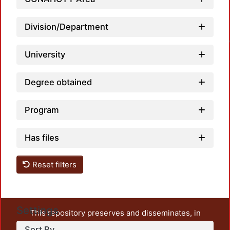
Loa
Division/Department
University
Degree obtained
Program
Has files
Reset filters
Settings
This repository preserves and disseminates, in
unrestricted open access, the teaching and research
Sort By