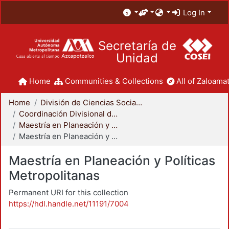
Log In
Secretaría de
Unidad
Home
Communities & Collections
All of Zaloamat
Home
División de Ciencias Sociales y Humanidades
Coordinación Divisional de Posgrado
Maestría en Planeación y Políticas Metropolitanas
Maestría en Planeación y Políticas Metropolitanas
Maestría en Planeación y Políticas
Metropolitanas
Permanent URI for this collection
https://hdl.handle.net/11191/7004