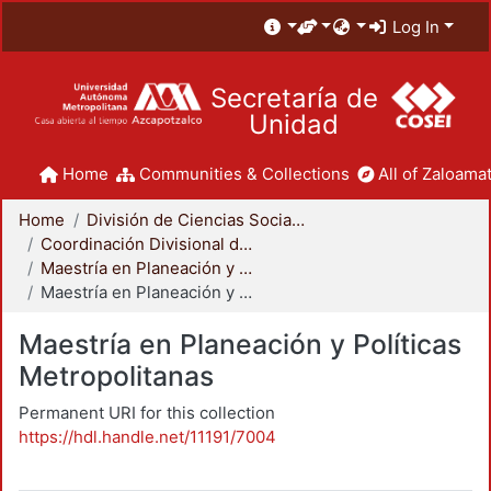
Log In
Secretaría de
Unidad
Home
Communities & Collections
All of Zaloamat
Home
División de Ciencias Sociales y Humanidades
Coordinación Divisional de Posgrado
Maestría en Planeación y Políticas Metropolitanas
Maestría en Planeación y Políticas Metropolitanas
Maestría en Planeación y Políticas
Metropolitanas
Permanent URI for this collection
https://hdl.handle.net/11191/7004