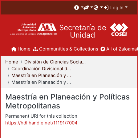
Log In
Secretaría de
Unidad
Home
Communities & Collections
All of Zaloamat
Home
División de Ciencias Sociales y Humanidades
Coordinación Divisional de Posgrado
Maestría en Planeación y Políticas Metropolitanas
Maestría en Planeación y Políticas Metropolitanas
Maestría en Planeación y Políticas
Metropolitanas
Permanent URI for this collection
https://hdl.handle.net/11191/7004