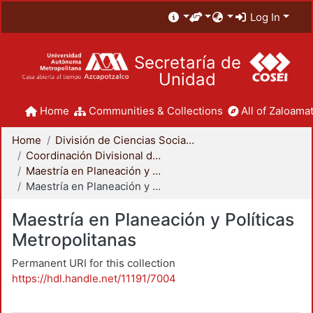
Log In
Secretaría de
Unidad
Home
Communities & Collections
All of Zaloamat
Home
División de Ciencias Sociales y Humanidades
Coordinación Divisional de Posgrado
Maestría en Planeación y Políticas Metropolitanas
Maestría en Planeación y Políticas Metropolitanas
Maestría en Planeación y Políticas
Metropolitanas
Permanent URI for this collection
https://hdl.handle.net/11191/7004