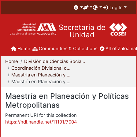
Log In
Secretaría de
Unidad
Home
Communities & Collections
All of Zaloamat
Home
División de Ciencias Sociales y Humanidades
Coordinación Divisional de Posgrado
Maestría en Planeación y Políticas Metropolitanas
Maestría en Planeación y Políticas Metropolitanas
Maestría en Planeación y Políticas
Metropolitanas
Permanent URI for this collection
https://hdl.handle.net/11191/7004