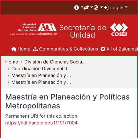
Log In
Secretaría de
Unidad
Home
Communities & Collections
All of Zaloamat
Home
División de Ciencias Sociales y Humanidades
Coordinación Divisional de Posgrado
Maestría en Planeación y Políticas Metropolitanas
Maestría en Planeación y Políticas Metropolitanas
Maestría en Planeación y Políticas
Metropolitanas
Permanent URI for this collection
https://hdl.handle.net/11191/7004