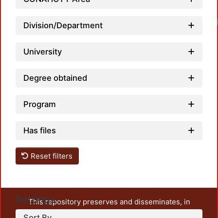
Load
Division/Department
University
Degree obtained
Program
Has files
Reset filters
Settings
This repository preserves and disseminates, in
unrestricted open access, the teaching and research
Sort By