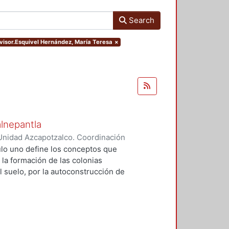
Search
dvisor.Esquivel Hernández, María Teresa
×
alnepantla
Unidad Azcapotzalco. Coordinación
Cerritos, María Teresa
tulo uno define los conceptos que
 la formación de las colonias
l suelo, por la autoconstrucción de
so que se extiende en el tiempo
da y un entorno urbano
acional para la mayoría de la
 procesos, la mujer tiene un papel
u vivienda, la dotación de