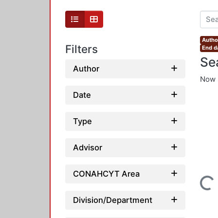
Author
Filters
End d
Se
Author
Now 
Date
Type
Advisor
CONAHCYT Area
Loading...
Division/Department