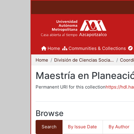
Home
Communities & Collections
Home
División de Ciencias Sociales y Humanidades
Maestría en Planeació
Permanent URI for this collection
https://hdl.h
Browse
Search
By Issue Date
By Author