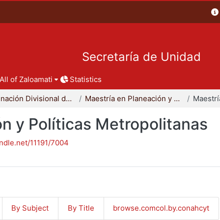
Secretaría de Unidad
All of Zaloamati
Statistics
Coordinación Divisional de Posgrado
Maestría en Planeación y Políticas Metropolitanas
n y Políticas Metropolitanas
andle.net/11191/7004
By Subject
By Title
browse.comcol.by.conahcyt