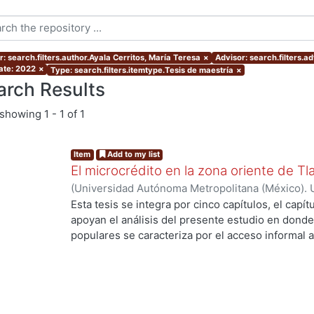
: search.filters.author.Ayala Cerritos, María Teresa
×
Advisor: search.filters.a
ate: 2022
×
Type: search.filters.itemtype.Tesis de maestría
×
arch Results
showing
1 - 1 of 1
Item
Add to my list
El microcrédito en la zona oriente de Tl
(
Universidad Autónoma Metropolitana (México). 
de Servicios de Información.
,
2022-08-19
)
Ayala 
Esta tesis se integra por cinco capítulos, el capí
apoyan el análisis del presente estudio en donde
populares se caracteriza por el acceso informal a
la vivienda y del entorno (barrio) como un proce
durante muchas décadas hasta lograr una vivien
consolidado. Es una alternativa de solución habit
población empobrecida de las ciudades. En estos
protagonista ya que enfrenta la construcción de s