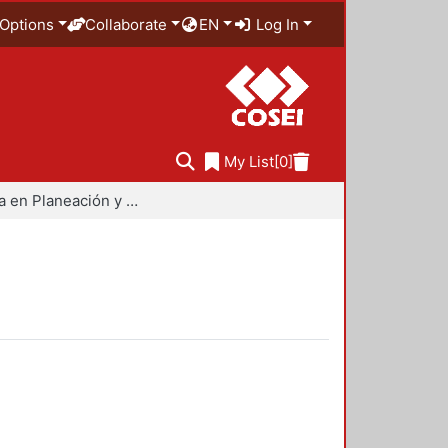
Options
Collaborate
EN
Log In
My List
[0]
Maestría en Planeación y Políticas Metropolitanas