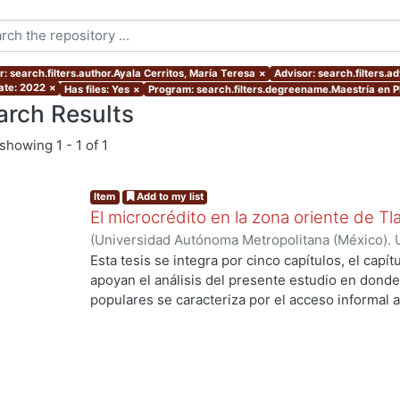
: search.filters.author.Ayala Cerritos, María Teresa
×
Advisor: search.filters.a
ate: 2022
×
Has files: Yes
×
Program: search.filters.degreename.Maestría en Pl
arch Results
showing
1 - 1 of 1
Item
Add to my list
El microcrédito en la zona oriente de Tl
(
Universidad Autónoma Metropolitana (México). 
de Servicios de Información.
,
2022-08-19
)
Ayala 
Esta tesis se integra por cinco capítulos, el capí
apoyan el análisis del presente estudio en donde
populares se caracteriza por el acceso informal a
la vivienda y del entorno (barrio) como un proce
durante muchas décadas hasta lograr una vivien
consolidado. Es una alternativa de solución habit
población empobrecida de las ciudades. En estos
protagonista ya que enfrenta la construcción de s