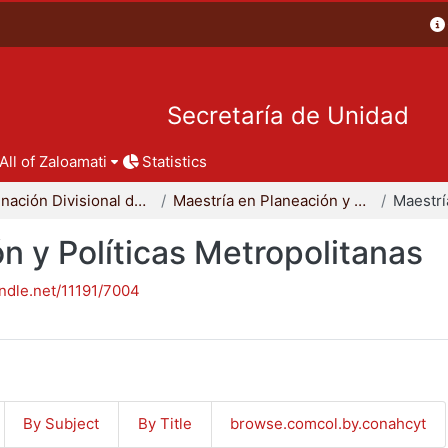
Secretaría de Unidad
All of Zaloamati
Statistics
Coordinación Divisional de Posgrado
Maestría en Planeación y Políticas Metropolitanas
n y Políticas Metropolitanas
andle.net/11191/7004
By Subject
By Title
browse.comcol.by.conahcyt