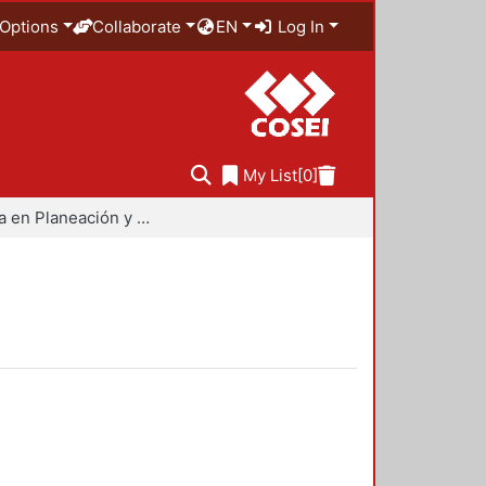
Options
Collaborate
EN
Log In
My List
[0]
Maestría en Planeación y Políticas Metropolitanas