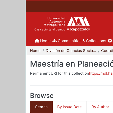
Home
Communities & Collections
Home
División de Ciencias Sociales y Humanidades
Maestría en Planeació
Permanent URI for this collection
https://hdl.h
Browse
Search
By Issue Date
By Author