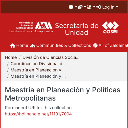
Log In
Secretaría de
Unidad
Home
Communities & Collections
All of Zaloamat
Home
División de Ciencias Sociales y Humanidades
Coordinación Divisional de Posgrado
Maestría en Planeación y Políticas Metropolitanas
Maestría en Planeación y Políticas Metropolitanas
Maestría en Planeación y Políticas
Metropolitanas
Permanent URI for this collection
https://hdl.handle.net/11191/7004