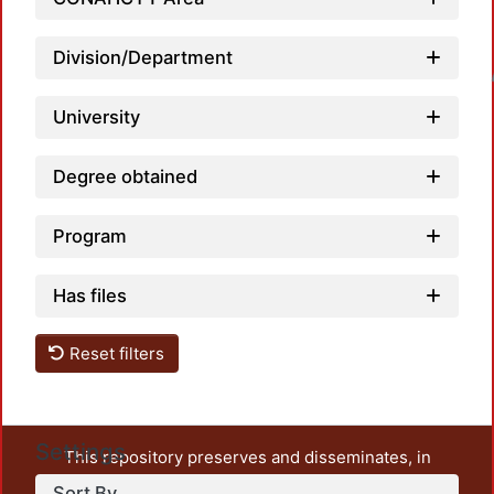
Division/Department
Loadin
University
Degree obtained
Program
Has files
Reset filters
Settings
This repository preserves and disseminates, in
unrestricted open access, the teaching and research
Sort By