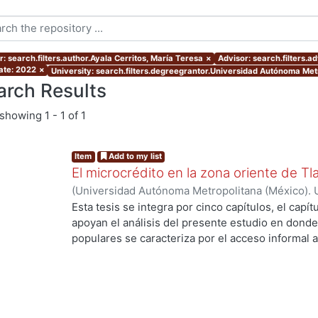
: search.filters.author.Ayala Cerritos, María Teresa
×
Advisor: search.filters.a
ate: 2022
×
University: search.filters.degreegrantor.Universidad Autónoma Met
arch Results
showing
1 - 1 of 1
Item
Add to my list
El microcrédito en la zona oriente de Tl
(
Universidad Autónoma Metropolitana (México). 
de Servicios de Información.
,
2022-08-19
)
Ayala 
Esta tesis se integra por cinco capítulos, el capí
apoyan el análisis del presente estudio en donde
populares se caracteriza por el acceso informal a
la vivienda y del entorno (barrio) como un proce
durante muchas décadas hasta lograr una vivien
consolidado. Es una alternativa de solución habit
población empobrecida de las ciudades. En estos
protagonista ya que enfrenta la construcción de s