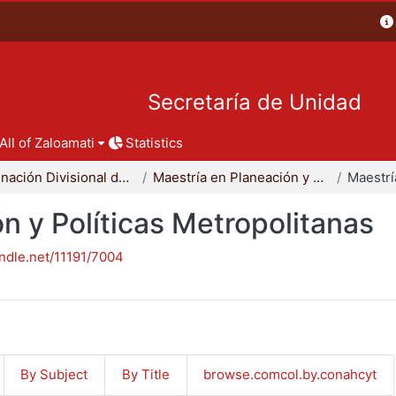
Secretaría de Unidad
All of Zaloamati
Statistics
Coordinación Divisional de Posgrado
Maestría en Planeación y Políticas Metropolitanas
n y Políticas Metropolitanas
andle.net/11191/7004
By Subject
By Title
browse.comcol.by.conahcyt