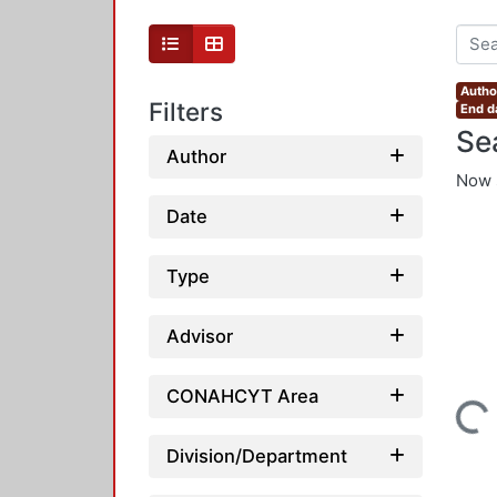
Author
Filters
End d
Se
Author
Now 
Date
Type
Advisor
CONAHCYT Area
Loading...
Division/Department