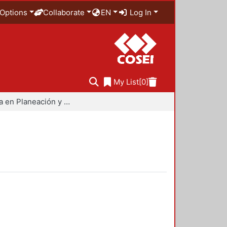
Options
Collaborate
EN
Log In
My List
[0]
Maestría en Planeación y Políticas Metropolitanas