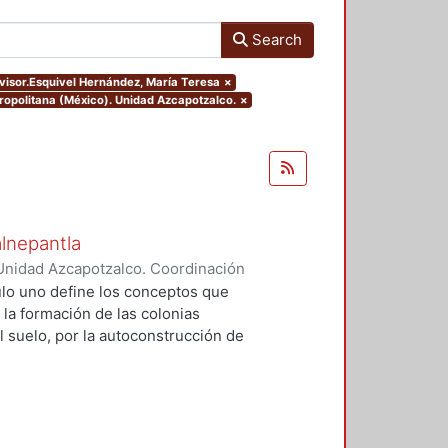
Search
dvisor.Esquivel Hernández, María Teresa
×
ropolitana (México). Unidad Azcapotzalco.
×
alnepantla
Unidad Azcapotzalco. Coordinación
Cerritos, María Teresa
tulo uno define los conceptos que
 la formación de las colonias
l suelo, por la autoconstrucción de
so que se extiende en el tiempo
da y un entorno urbano
acional para la mayoría de la
 procesos, la mujer tiene un papel
u vivienda, la dotación de