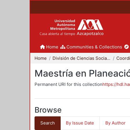
Home
Communities & Collections
Home
División de Ciencias Sociales y Humanidades
Maestría en Planeació
Permanent URI for this collection
https://hdl.h
Browse
Search
By Issue Date
By Author