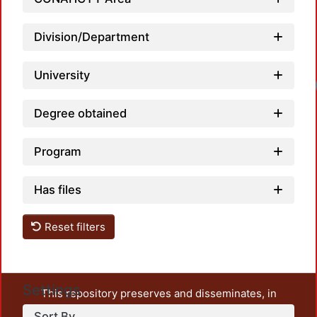
Division/Department
University
Loa
Degree obtained
Program
Has files
Reset filters
Settings
This repository preserves and disseminates, in
unrestricted open access, the teaching and research
Sort By