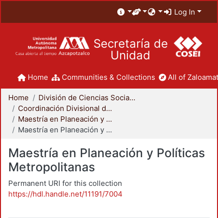
Log In
Secretaría de
Unidad
Home
Communities & Collections
All of Zaloamat
Home
División de Ciencias Sociales y Humanidades
Coordinación Divisional de Posgrado
Maestría en Planeación y Políticas Metropolitanas
Maestría en Planeación y Políticas Metropolitanas
Maestría en Planeación y Políticas
Metropolitanas
Permanent URI for this collection
https://hdl.handle.net/11191/7004