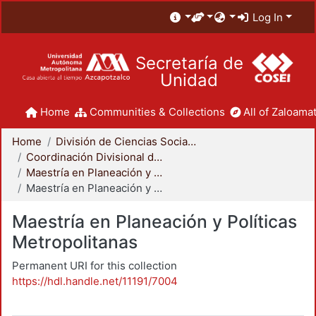
Log In
Secretaría de
Unidad
Home
Communities & Collections
All of Zaloamat
Home
División de Ciencias Sociales y Humanidades
Coordinación Divisional de Posgrado
Maestría en Planeación y Políticas Metropolitanas
Maestría en Planeación y Políticas Metropolitanas
Maestría en Planeación y Políticas
Metropolitanas
Permanent URI for this collection
https://hdl.handle.net/11191/7004