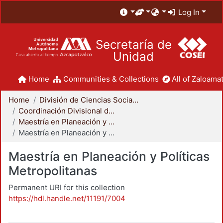
Log In
Secretaría de
Unidad
Home
Communities & Collections
All of Zaloamat
Home
División de Ciencias Sociales y Humanidades
Coordinación Divisional de Posgrado
Maestría en Planeación y Políticas Metropolitanas
Maestría en Planeación y Políticas Metropolitanas
Maestría en Planeación y Políticas
Metropolitanas
Permanent URI for this collection
https://hdl.handle.net/11191/7004