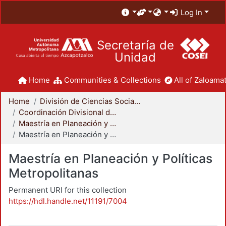
Log In
Secretaría de
Unidad
Home
Communities & Collections
All of Zaloamat
Home
División de Ciencias Sociales y Humanidades
Coordinación Divisional de Posgrado
Maestría en Planeación y Políticas Metropolitanas
Maestría en Planeación y Políticas Metropolitanas
Maestría en Planeación y Políticas
Metropolitanas
Permanent URI for this collection
https://hdl.handle.net/11191/7004