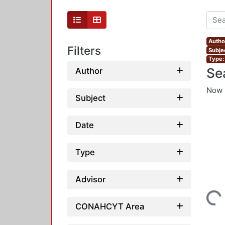
Autho
Filters
Subje
Type:
Se
Author
Now 
Subject
Date
Type
Advisor
Loading...
CONAHCYT Area