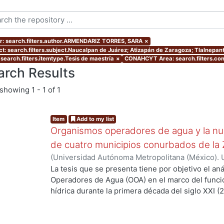
r: search.filters.author.ARMENDARIZ TORRES, SARA
×
ct: search.filters.subject.Naucalpan de Juárez; Atizapán de Zaragoza; Tlalnepan
 search.filters.itemtype.Tesis de maestría
×
CONAHCYT Area: search.filters.c
arch Results
showing
1 - 1 of 1
Item
Add to my list
Organismos operadores de agua y la nue
de cuatro municipios conurbados de l
(
Universidad Autónoma Metropolitana (México). 
de Servicios de Información.
,
2010-01
)
ARMENDA
La tesis que se presenta tiene por objetivo el an
Operadores de Agua (OOA) en el marco del func
hídrica durante la primera década del siglo XXI (
y en particular en la Zona Metropolitana de la C
de sus municipios conurbados más significativos
Zaragoza, Tlalnepantla de Baz y Ecatepec de Mor