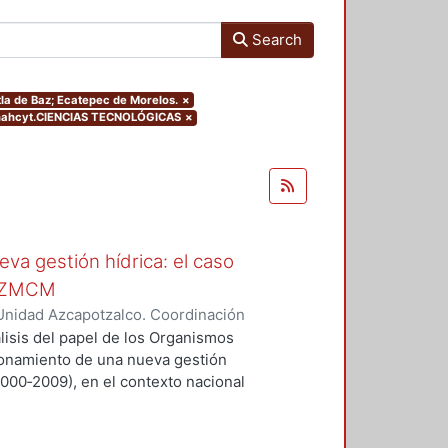
Search
tla de Baz; Ecatepec de Morelos.
×
onahcyt.CIENCIAS TECNOLÓGICAS
×
va gestión hídrica: el caso
a ZMCM
Unidad Azcapotzalco. Coordinación
RIZ TORRES, SARA
álisis del papel de los Organismos
ionamiento de una nueva gestión
2000‐2009), en el contexto nacional
iudad de México (ZMCM) y cuatro
: Naucalpan de Juárez, Atizapán de
elos.