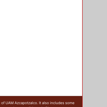
t of UAM Azcapotzalco. It also includes some