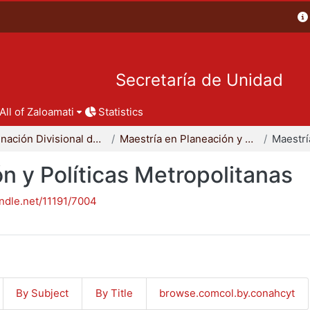
Secretaría de Unidad
All of Zaloamati
Statistics
Coordinación Divisional de Posgrado
Maestría en Planeación y Políticas Metropolitanas
n y Políticas Metropolitanas
andle.net/11191/7004
By Subject
By Title
browse.comcol.by.conahcyt