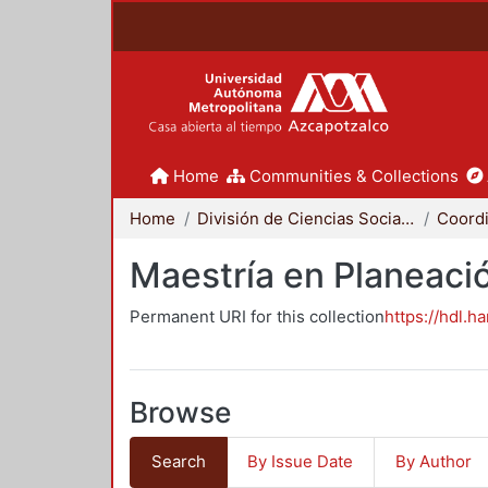
Home
Communities & Collections
Home
División de Ciencias Sociales y Humanidades
Maestría en Planeació
Permanent URI for this collection
https://hdl.h
Browse
Search
By Issue Date
By Author