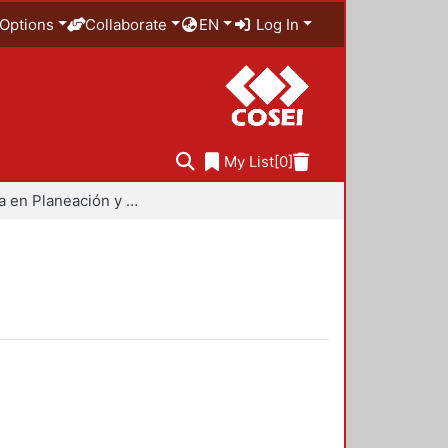
Options
Collaborate
EN
Log In
My List
[0]
Maestría en Planeación y Políticas Metropolitanas