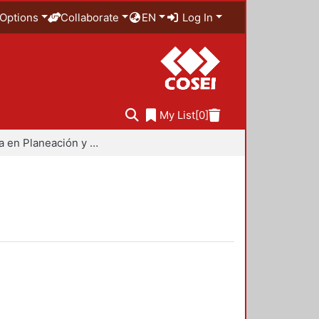
Options
Collaborate
EN
Log In
My List
[0]
Maestría en Planeación y Políticas Metropolitanas