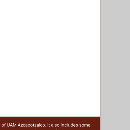
t of UAM Azcapotzalco. It also includes some