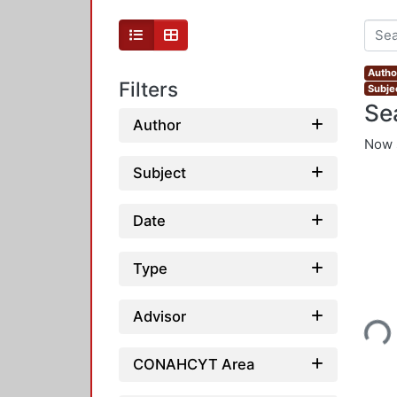
Autho
Filters
Subje
Se
Author
Now 
Subject
Date
Type
Loading...
Advisor
CONAHCYT Area