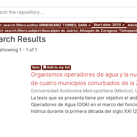
Start date: 2010
×
r: search.filters.author.ARMENDARIZ TORRES, SARA
×
Advis
ct: search.filters.subject.Naucalpan de Juárez; Atizapán de Zaragoza; Tlalnepan
arch Results
showing
1 - 1 of 1
Item
Add to my list
Organismos operadores de agua y la nue
de cuatro municipios conurbados de l
(
Universidad Autónoma Metropolitana (México). 
de Servicios de Información.
,
2010-01
)
ARMENDA
La tesis que se presenta tiene por objetivo el an
Operadores de Agua (OOA) en el marco del func
hídrica durante la primera década del siglo XXI (
y en particular en la Zona Metropolitana de la C
de sus municipios conurbados más significativos
Zaragoza, Tlalnepantla de Baz y Ecatepec de Mor