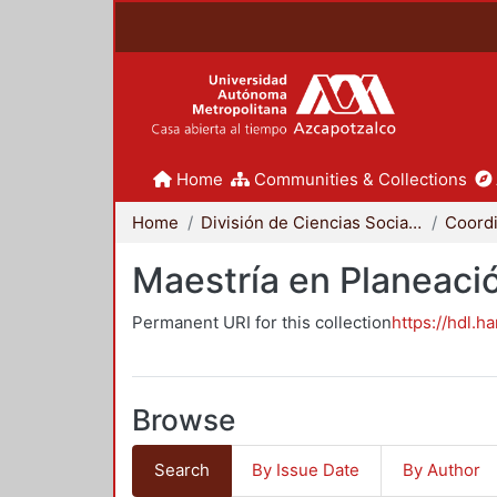
Home
Communities & Collections
Home
División de Ciencias Sociales y Humanidades
Maestría en Planeació
Permanent URI for this collection
https://hdl.h
Browse
Search
By Issue Date
By Author