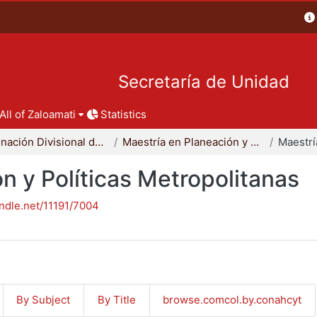
Secretaría de Unidad
All of Zaloamati
Statistics
Coordinación Divisional de Posgrado
Maestría en Planeación y Políticas Metropolitanas
n y Políticas Metropolitanas
andle.net/11191/7004
By Subject
By Title
browse.comcol.by.conahcyt