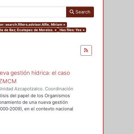
Search
or: search.filters.advisor.Alfie, Miriam
×
tla de Baz; Ecatepec de Morelos.
×
Has files: Yes
×
va gestión hídrica: el caso
a ZMCM
Unidad Azcapotzalco. Coordinación
RIZ TORRES, SARA
álisis del papel de los Organismos
ionamiento de una nueva gestión
2000‐2009), en el contexto nacional
iudad de México (ZMCM) y cuatro
: Naucalpan de Juárez, Atizapán de
elos.