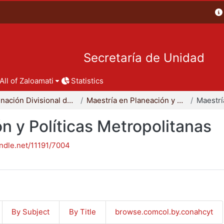
Secretaría de Unidad
All of Zaloamati
Statistics
Coordinación Divisional de Posgrado
Maestría en Planeación y Políticas Metropolitanas
n y Políticas Metropolitanas
andle.net/11191/7004
By Subject
By Title
browse.comcol.by.conahcyt