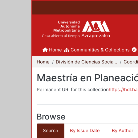
Home
Communities & Collections
Home
División de Ciencias Sociales y Humanidades
Maestría en Planeació
Permanent URI for this collection
https://hdl.h
Browse
Search
By Issue Date
By Author