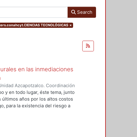
Search
lters.conahcyt.CIENCIAS TECNOLÓGICAS
×
urales en las inmediaciones
a
Unidad Azcapotzalco. Coordinación
 CELIS, ROBERTO
o y en todo lugar, éste tema, junto
 últimos años por los altos costos
, para la existencia del riesgo a
mo tiempo y espacio, de una
terísticas, procesos y dinámicas
 población, el deterioro ambiental
ación e incluso de las autoridades,