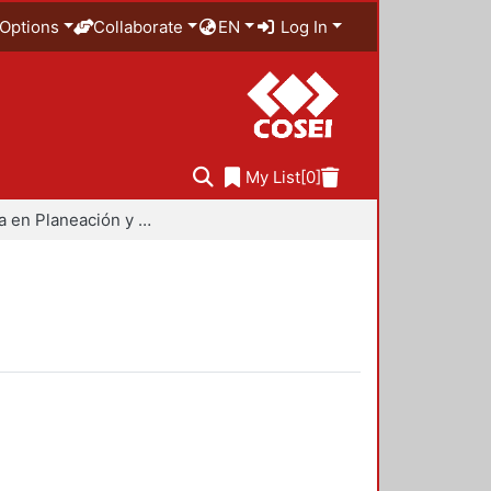
Options
Collaborate
EN
Log In
My List
[0]
Maestría en Planeación y Políticas Metropolitanas