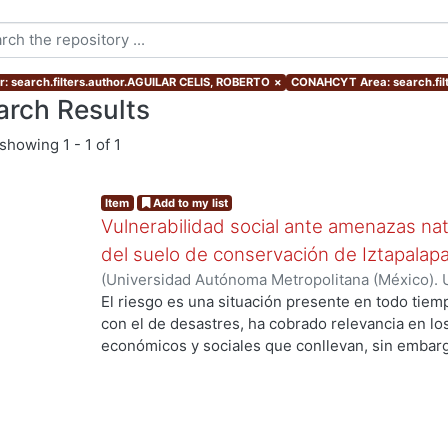
r: search.filters.author.AGUILAR CELIS, ROBERTO
×
CONAHCYT Area: search.fi
arch Results
showing
1 - 1 of 1
Item
Add to my list
Vulnerabilidad social ante amenazas nat
del suelo de conservación de Iztapalap
(
Universidad Autónoma Metropolitana (México). 
de Servicios de Información.
,
2017-03
)
AGUILAR
El riesgo es una situación presente en todo tiemp
con el de desastres, ha cobrado relevancia en los
económicos y sociales que conllevan, sin embargo
desastre es necesaria la combinación, en un mis
amenaza y un elemento vulnerable. Por las carac
urbanas actuales como la alta concentración de la
o la falta de una cultura de prevención de la pobl