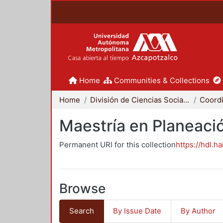
Home
Communities & Collections
Home
División de Ciencias Sociales y Humanidades
Maestría en Planeació
Permanent URI for this collection
https://hdl.h
Browse
Search
By Issue Date
By Author