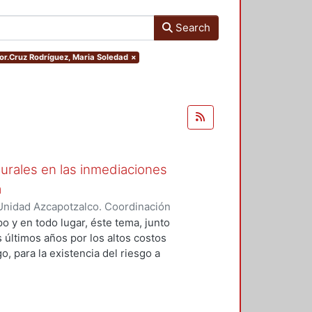
Search
sor.Cruz Rodríguez, Maria Soledad
×
urales en las inmediaciones
a
Unidad Azcapotzalco. Coordinación
 CELIS, ROBERTO
o y en todo lugar, éste tema, junto
 últimos años por los altos costos
, para la existencia del riesgo a
mo tiempo y espacio, de una
terísticas, procesos y dinámicas
 población, el deterioro ambiental