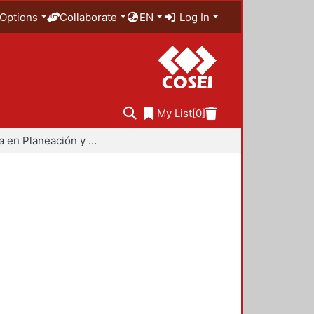
Options
Collaborate
EN
Log In
My List
[0]
Maestría en Planeación y Políticas Metropolitanas