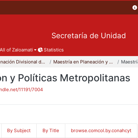
Secretaría de Unidad
All of Zaloamati
Statistics
Coordinación Divisional de Posgrado
Maestría en Planeación y Políticas Metropolitanas
n y Políticas Metropolitanas
andle.net/11191/7004
By Subject
By Title
browse.comcol.by.conahcyt