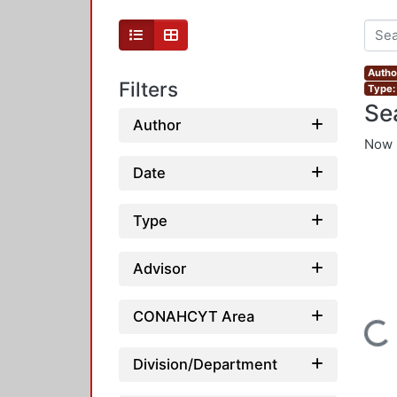
Autho
Filters
Type:
Se
Author
Now 
Date
Type
Advisor
CONAHCYT Area
Loading...
Division/Department