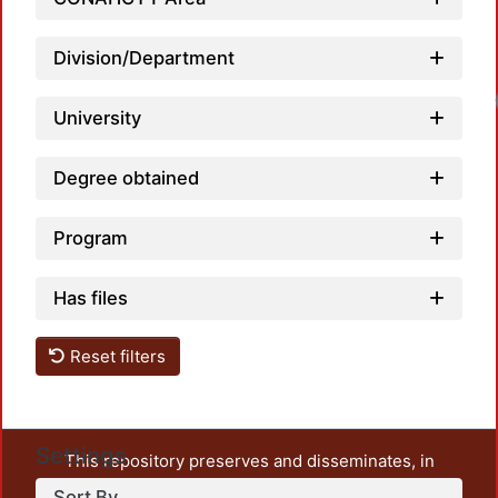
Division/Department
Loadi
University
Degree obtained
Program
Has files
Reset filters
Settings
This repository preserves and disseminates, in
unrestricted open access, the teaching and research
Sort By