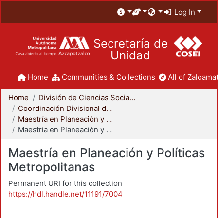
Log In
Secretaría de
Unidad
Home
Communities & Collections
All of Zaloamat
Home
División de Ciencias Sociales y Humanidades
Coordinación Divisional de Posgrado
Maestría en Planeación y Políticas Metropolitanas
Maestría en Planeación y Políticas Metropolitanas
Maestría en Planeación y Políticas
Metropolitanas
Permanent URI for this collection
https://hdl.handle.net/11191/7004