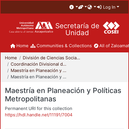
Log In
Secretaría de
Unidad
Home
Communities & Collections
All of Zaloamat
Home
División de Ciencias Sociales y Humanidades
Coordinación Divisional de Posgrado
Maestría en Planeación y Políticas Metropolitanas
Maestría en Planeación y Políticas Metropolitanas
Maestría en Planeación y Políticas
Metropolitanas
Permanent URI for this collection
https://hdl.handle.net/11191/7004