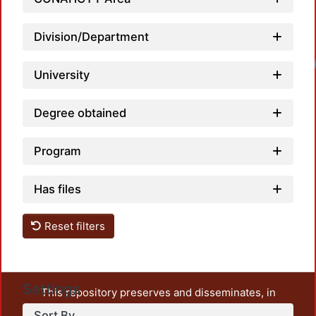
Division/Department
Loadi
University
Degree obtained
Program
Has files
Reset filters
Settings
This repository preserves and disseminates, in
unrestricted open access, the teaching and research
Sort By