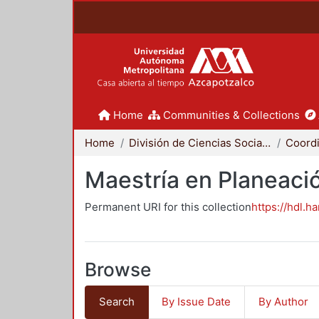
Home
Communities & Collections
Home
División de Ciencias Sociales y Humanidades
Maestría en Planeació
Permanent URI for this collection
https://hdl.h
Browse
Search
By Issue Date
By Author