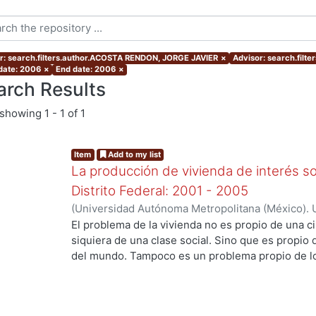
r: search.filters.author.ACOSTA RENDON, JORGE JAVIER
×
Advisor: search.fil
 date: 2006
×
End date: 2006
×
arch Results
showing
1 - 1 of 1
Item
Add to my list
La producción de vivienda de interés soc
Distrito Federal: 2001 - 2005
(
Universidad Autónoma Metropolitana (México). 
de Servicios de Información.
,
2006-06
)
ACOSTA 
El problema de la vivienda no es propio de una ci
siquiera de una clase social. Sino que es propio
del mundo. Tampoco es un problema propio de lo
hecho más grave a partir de la segunda mitad del
cada región y cada ciudad del mundo ha tratado 
medios y posibilidades económicas, culturales, s