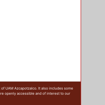
la realización y el desarrollo de
l ser humano como habitante de
tiene derecho a poseer un lugar
idad y un mínimo grado de
larse en armonía con sus
ivienda representa sin duda, un
, por lo que los países deben
desarrollo económico, en primer
ca de vivienda tendiente a resolver
s de vivienda deben considerar de
jos ingresos y en pobreza extrema
acceso a éste satisfactor básico.
t of UAM Azcapotzalco. It also includes some
are openly accessible and of interest to our