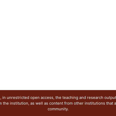
étnicas. La vivienda es una necesidad básica para 
todas las actividades del ser humano. Además e
éste planeta igual que el resto de los animales, 
“habitable” que le proporcione seguridad, intim
comodidad, donde pueda reproducirse y desarrol
semejantes y con el medio. En este sentido, la v
indicador de la calidad de vida de los habitantes
contemplar en la medida de sus posibilidades y 
lugar, dentro de las políticas sociales, una políti
el problema de la vivienda. También, las política
manera especial la atención a la población de ba
que por su misma condición económica no tienen 
 in unrestricted open access, the teaching and research outpu
he institution, as well as content from other institutions that 
community.