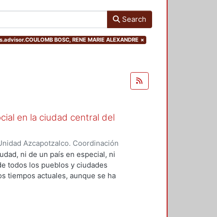
Search
ters.advisor.COULOMB BOSC, RENE MARIE ALEXANDRE
×
ial en la ciudad central del
Unidad Azcapotzalco. Coordinación
RENDON, JORGE JAVIER
udad, ni de un país en especial, ni
 de todos los pueblos y ciudades
s tiempos actuales, aunque se ha
 siglo XX. Sin embargo, cada país,
de resolverlo en función de sus
ociales, demográficas y hasta