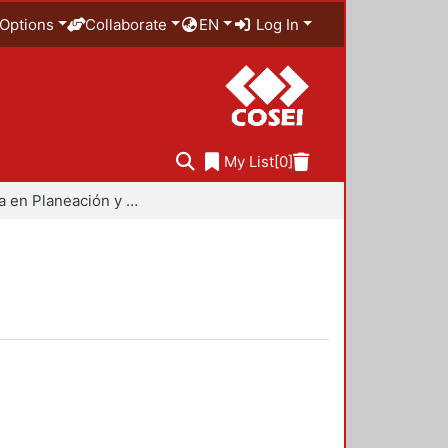
Options
Collaborate
EN
Log In
My List
[0]
Maestría en Planeación y Políticas Metropolitanas