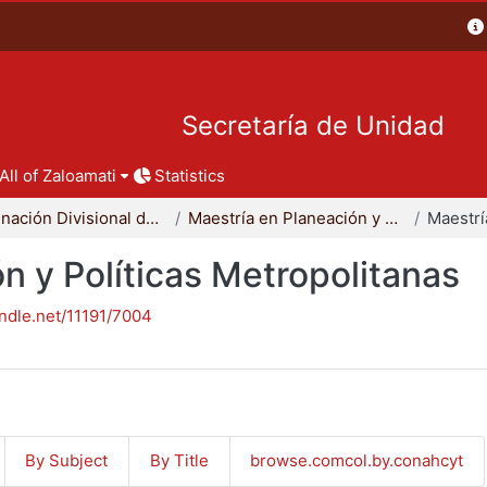
Secretaría de Unidad
All of Zaloamati
Statistics
Coordinación Divisional de Posgrado
Maestría en Planeación y Políticas Metropolitanas
n y Políticas Metropolitanas
andle.net/11191/7004
By Subject
By Title
browse.comcol.by.conahcyt