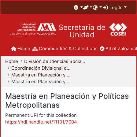
Log In
Secretaría de
Unidad
Home
Communities & Collections
All of Zaloamat
Home
División de Ciencias Sociales y Humanidades
Coordinación Divisional de Posgrado
Maestría en Planeación y Políticas Metropolitanas
Maestría en Planeación y Políticas Metropolitanas
Maestría en Planeación y Políticas
Metropolitanas
Permanent URI for this collection
https://hdl.handle.net/11191/7004