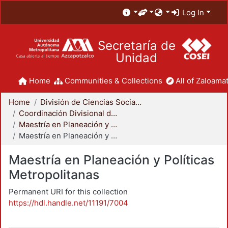
Log In
Secretaría de
Unidad
Home
Communities & Collections
All of Zaloamat
Home
División de Ciencias Sociales y Humanidades
Coordinación Divisional de Posgrado
Maestría en Planeación y Políticas Metropolitanas
Maestría en Planeación y Políticas Metropolitanas
Maestría en Planeación y Políticas
Metropolitanas
Permanent URI for this collection
https://hdl.handle.net/11191/7004