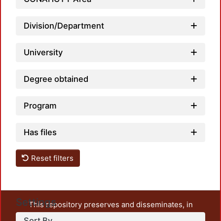
Division/Department
Loadin
University
Degree obtained
Program
Has files
Reset filters
Settings
This repository preserves and disseminates, in
unrestricted open access, the teaching and research
Sort By