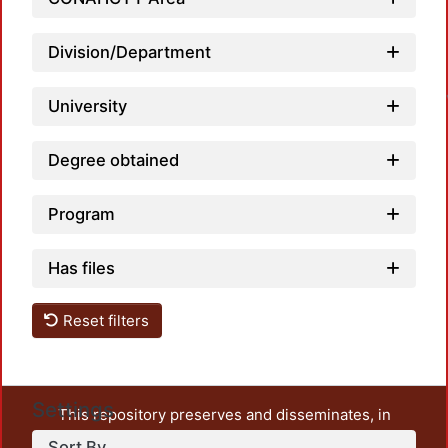
Loa
Division/Department
University
Degree obtained
Program
Has files
Reset filters
Settings
This repository preserves and disseminates, in
unrestricted open access, the teaching and research
Sort By