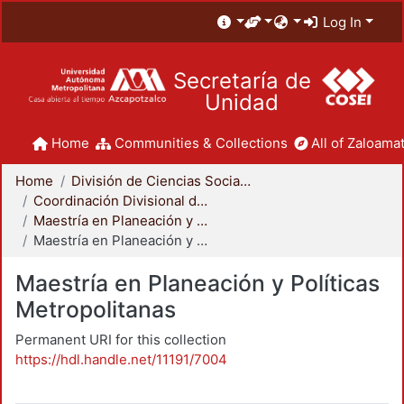
Log In
Secretaría de
Unidad
Home
Communities & Collections
All of Zaloamat
Home
División de Ciencias Sociales y Humanidades
Coordinación Divisional de Posgrado
Maestría en Planeación y Políticas Metropolitanas
Maestría en Planeación y Políticas Metropolitanas
Maestría en Planeación y Políticas
Metropolitanas
Permanent URI for this collection
https://hdl.handle.net/11191/7004