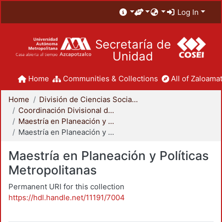
Log In
Secretaría de
Unidad
Home
Communities & Collections
All of Zaloamat
Home
División de Ciencias Sociales y Humanidades
Coordinación Divisional de Posgrado
Maestría en Planeación y Políticas Metropolitanas
Maestría en Planeación y Políticas Metropolitanas
Maestría en Planeación y Políticas
Metropolitanas
Permanent URI for this collection
https://hdl.handle.net/11191/7004