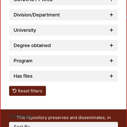
Division/Department
Loadin
University
Degree obtained
Program
Has files
Reset filters
Settings
This repository preserves and disseminates, in
unrestricted open access, the teaching and research
Sort By