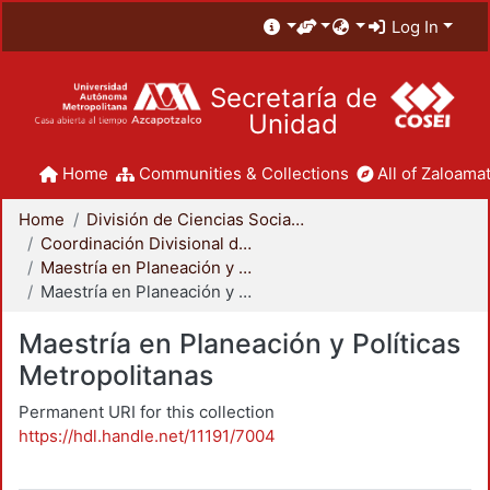
Log In
Secretaría de
Unidad
Home
Communities & Collections
All of Zaloamat
Home
División de Ciencias Sociales y Humanidades
Coordinación Divisional de Posgrado
Maestría en Planeación y Políticas Metropolitanas
Maestría en Planeación y Políticas Metropolitanas
Maestría en Planeación y Políticas
Metropolitanas
Permanent URI for this collection
https://hdl.handle.net/11191/7004