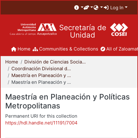
Log In
Secretaría de
Unidad
Home
Communities & Collections
All of Zaloamat
Home
División de Ciencias Sociales y Humanidades
Coordinación Divisional de Posgrado
Maestría en Planeación y Políticas Metropolitanas
Maestría en Planeación y Políticas Metropolitanas
Maestría en Planeación y Políticas
Metropolitanas
Permanent URI for this collection
https://hdl.handle.net/11191/7004