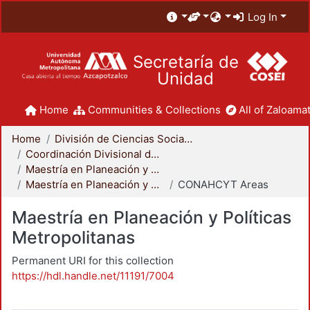
Log In
Secretaría de
Unidad
Home
Communities & Collections
All of Zaloamat
Home
División de Ciencias Sociales y Humanidades
Coordinación Divisional de Posgrado
Maestría en Planeación y Políticas Metropolitanas
Maestría en Planeación y Políticas Metropolitanas
CONAHCYT Areas
Maestría en Planeación y Políticas
Metropolitanas
Permanent URI for this collection
https://hdl.handle.net/11191/7004