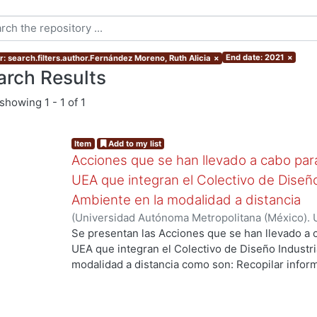
End date: 2021
×
r: search.filters.author.Fernández Moreno, Ruth Alicia
×
arch Results
showing
1 - 1 of 1
Item
Add to my list
Acciones que se han llevado a cabo para 
UEA que integran el Colectivo de Diseño
Ambiente en la modalidad a distancia
(
Universidad Autónoma Metropolitana (México). U
Ciencias y Artes para el Diseño. Departamento 
Se presentan las Acciones que se han llevado a c
2021-03
)
Aguilar Montoya, Georgina
;
Ando Ashija
UEA que integran el Colectivo de Diseño Industri
Moreno, Ruth Alicia
;
García González, Areli
;
Jimé
modalidad a distancia como son: Recopilar inform
Ortega Ochoa, Martha Patricia
;
Ricárdez Sánchez
debilidades de las primeras experiencias del curs
Cuauhtémoc
enseñanza, mejorar y potenciar los logros espe
realizar propuestas con las cuales se pueda refor