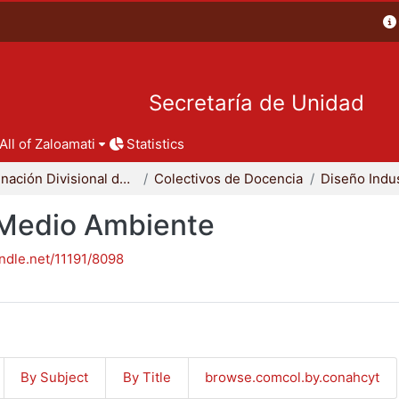
Secretaría de Unidad
All of Zaloamati
Statistics
Coordinación Divisional de Docencia
Colectivos de Docencia
Diseño Indus
- Medio Ambiente
andle.net/11191/8098
By Subject
By Title
browse.comcol.by.conahcyt