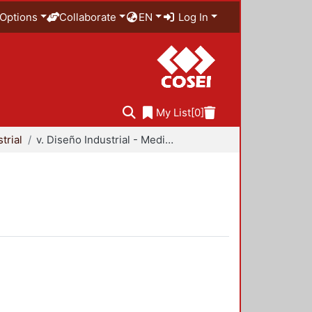
Options
Collaborate
EN
Log In
My List
[0]
trial
v. Diseño Industrial - Medio Ambiente