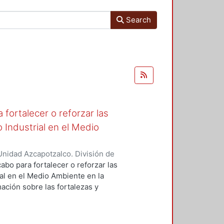
Search
fortalecer o reforzar las
 Industrial en el Medio
nidad Azcapotzalco. División de
de Medio Ambiente para el Diseño.
,
abo para fortalecer o reforzar las
ra, Luis Yoshiaki
;
Fernández
al en el Medio Ambiente en la
nez Seade, Haydeé Alejandra
;
ación sobre las fortalezas y
, J. Eugenio
;
Bravo Villafuerte,
o para retroalimentar la
rados, emprender acciones y
zar las actividades prácticas de