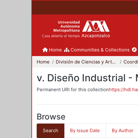
Home
Communities & Collections
Home
División de Ciencias y Artes para el Diseño
v. Diseño Industrial 
Permanent URI for this collection
https://hdl.h
Browse
Search
By Issue Date
By Author