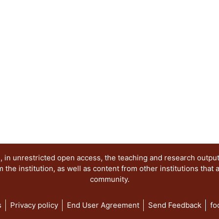
aprendizaje.
 in unrestricted open access, the teaching and research outpu
he institution, as well as content from other institutions that 
community.
s
Privacy policy
End User Agreement
Send Feedback
fo