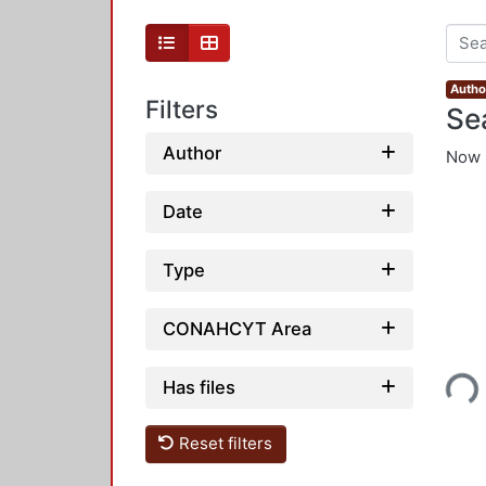
Autho
Filters
Se
Author
Now 
Date
Type
CONAHCYT Area
Loading...
Has files
Reset filters