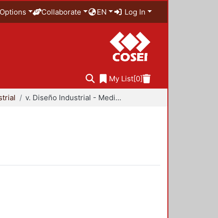
Options
Collaborate
EN
Log In
My List
[0]
trial
v. Diseño Industrial - Medio Ambiente