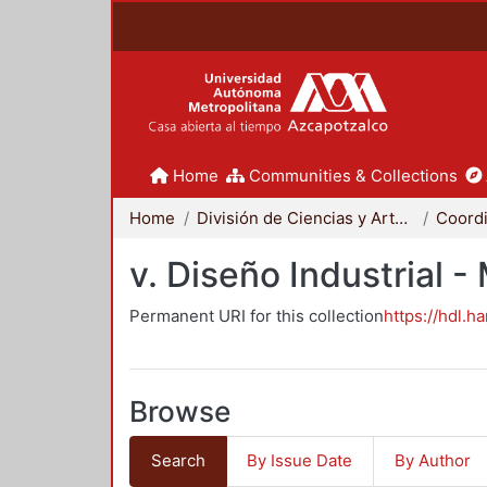
Home
Communities & Collections
Home
División de Ciencias y Artes para el Diseño
v. Diseño Industrial 
Permanent URI for this collection
https://hdl.h
Browse
Search
By Issue Date
By Author