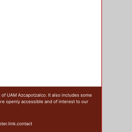
zar las actividades prácticas de
t of UAM Azcapotzalco. It also includes some
are openly accessible and of interest to our
oter.link.contact