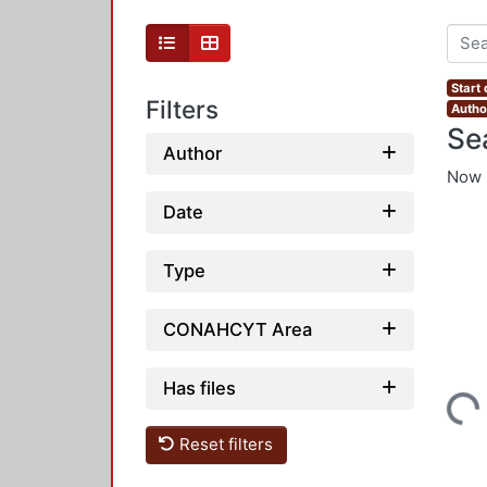
Start
Filters
Autho
Se
Author
Now 
Date
Type
CONAHCYT Area
Has files
Loading...
Reset filters