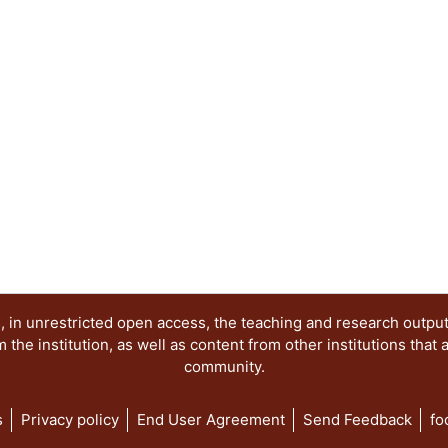
realizar propuestas con las cuales se pueda refor
aprendizaje.
 in unrestricted open access, the teaching and research outpu
he institution, as well as content from other institutions that 
community.
s
Privacy policy
End User Agreement
Send Feedback
fo