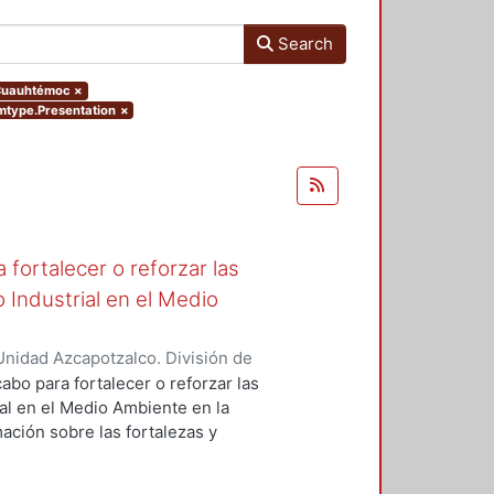
Search
, Cuauhtémoc
×
emtype.Presentation
×
fortalecer o reforzar las
 Industrial en el Medio
nidad Azcapotzalco. División de
de Medio Ambiente para el Diseño.
,
abo para fortalecer o reforzar las
ra, Luis Yoshiaki
;
Fernández
al en el Medio Ambiente en la
nez Seade, Haydeé Alejandra
;
ación sobre las fortalezas y
, J. Eugenio
;
Bravo Villafuerte,
o para retroalimentar la
rados, emprender acciones y