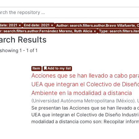
 date: 2021
×
End date: 2021
×
Author: search.filters.author.Bravo Villafuerte
r: search.filters.author.Fernández Moreno, Ruth Alicia
×
Type: search.filters.it
arch Results
showing
1 - 1 of 1
Item
Add to my list
Acciones que se han llevado a cabo para 
UEA que integran el Colectivo de Diseño
Ambiente en la modalidad a distancia
(
Universidad Autónoma Metropolitana (México). U
Ciencias y Artes para el Diseño. Departamento 
Se presentan las Acciones que se han llevado a c
2021-03
)
Aguilar Montoya, Georgina
;
Ando Ashija
UEA que integran el Colectivo de Diseño Industri
Moreno, Ruth Alicia
;
García González, Areli
;
Jimé
modalidad a distancia como son: Recopilar inform
Ortega Ochoa, Martha Patricia
;
Ricárdez Sánchez
debilidades de las primeras experiencias del curs
Cuauhtémoc
enseñanza, mejorar y potenciar los logros espe