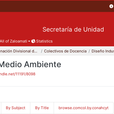
Secretaría de Unidad
All of Zaloamati
Statistics
Coordinación Divisional de Docencia
Colectivos de Docencia
Diseño Indus
- Medio Ambiente
andle.net/11191/8098
By Subject
By Title
browse.comcol.by.conahcyt