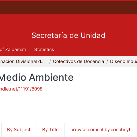
Secretaría de Unidad
 of Zaloamati
Statistics
Coordinación Divisional de Docencia
Colectivos de Docencia
Diseño Indus
- Medio Ambiente
andle.net/11191/8098
By Subject
By Title
browse.comcol.by.conahcyt