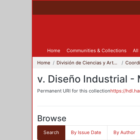
Home
Communities & Collections
All
Home
División de Ciencias y Artes para el Diseño
v. Diseño Industrial 
Permanent URI for this collection
https://hdl.h
Browse
Search
By Issue Date
By Author