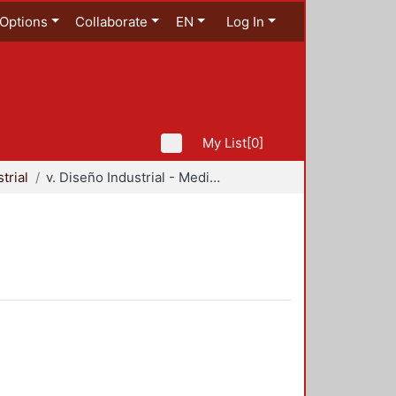
Options
Collaborate
EN
Log In
My List
[0]
trial
v. Diseño Industrial - Medio Ambiente