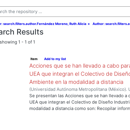
r: search.filters.author.Fernández Moreno, Ruth Alicia
×
Author: search.filters.
arch Results
showing
1 - 1 of 1
Item
Add to my list
Acciones que se han llevado a cabo para 
UEA que integran el Colectivo de Diseño
Ambiente en la modalidad a distancia
(
Universidad Autónoma Metropolitana (México). U
Ciencias y Artes para el Diseño. Departamento 
Se presentan las Acciones que se han llevado a c
2021-03
)
Aguilar Montoya, Georgina
;
Ando Ashija
UEA que integran el Colectivo de Diseño Industri
Moreno, Ruth Alicia
;
García González, Areli
;
Jimé
modalidad a distancia como son: Recopilar inform
Ortega Ochoa, Martha Patricia
;
Ricárdez Sánchez
debilidades de las primeras experiencias del curs
Cuauhtémoc
enseñanza, mejorar y potenciar los logros espe
realizar propuestas con las cuales se pueda refor