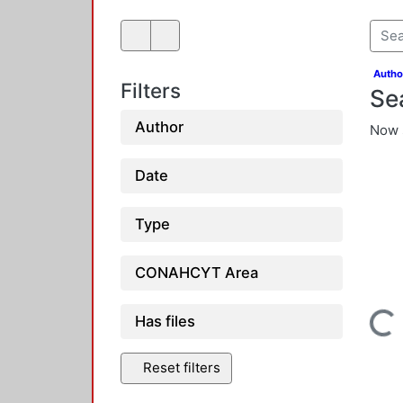
Autho
Filters
Se
Author
Now 
Date
Type
CONAHCYT Area
Loading...
Has files
Reset filters