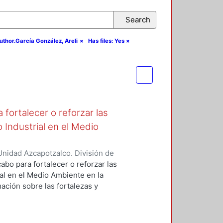
Search
author.García González, Areli
×
Has files: Yes
×
fortalecer o reforzar las
 Industrial en el Medio
nidad Azcapotzalco. División de
de Medio Ambiente para el Diseño.
,
abo para fortalecer o reforzar las
ra, Luis Yoshiaki
;
Fernández
al en el Medio Ambiente en la
nez Seade, Haydeé Alejandra
;
ación sobre las fortalezas y
, J. Eugenio
;
Bravo Villafuerte,
o para retroalimentar la
rados, emprender acciones y
zar las actividades prácticas de