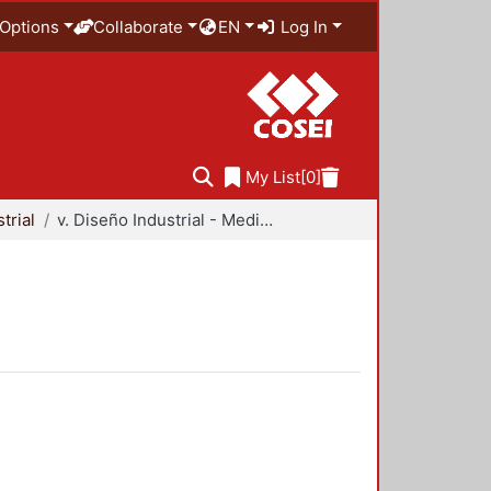
Options
Collaborate
EN
Log In
My List
[0]
trial
v. Diseño Industrial - Medio Ambiente