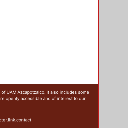
zar las actividades prácticas de
t of UAM Azcapotzalco. It also includes some
are openly accessible and of interest to our
oter.link.contact