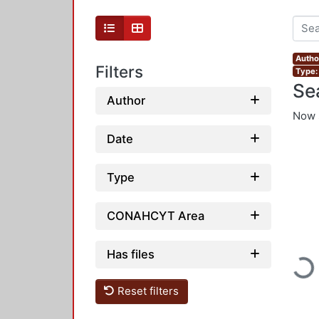
Autho
Filters
Type:
Se
Author
Now 
Date
Type
CONAHCYT Area
Loadi
Has files
Reset filters