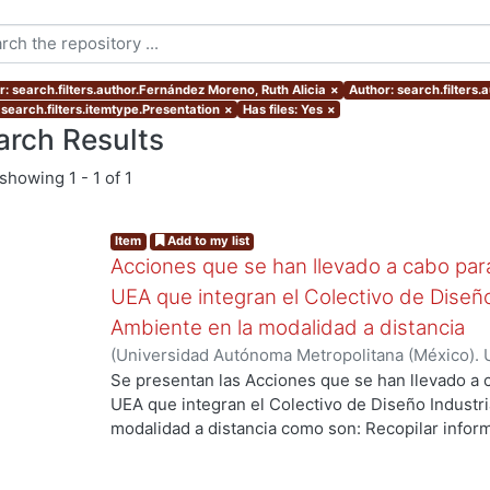
r: search.filters.author.Fernández Moreno, Ruth Alicia
×
Author: search.filters.
 search.filters.itemtype.Presentation
×
Has files: Yes
×
arch Results
showing
1 - 1 of 1
Item
Add to my list
Acciones que se han llevado a cabo para 
UEA que integran el Colectivo de Diseño
Ambiente en la modalidad a distancia
(
Universidad Autónoma Metropolitana (México). U
Ciencias y Artes para el Diseño. Departamento 
ng...
Se presentan las Acciones que se han llevado a c
2021-03
)
Aguilar Montoya, Georgina
;
Ando Ashija
UEA que integran el Colectivo de Diseño Industri
Moreno, Ruth Alicia
;
García González, Areli
;
Jimé
modalidad a distancia como son: Recopilar inform
Ortega Ochoa, Martha Patricia
;
Ricárdez Sánchez
debilidades de las primeras experiencias del curs
Cuauhtémoc
enseñanza, mejorar y potenciar los logros espe