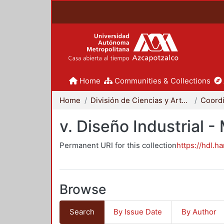
Home
Communities & Collections
Home
División de Ciencias y Artes para el Diseño
v. Diseño Industrial 
Permanent URI for this collection
https://hdl.h
Browse
Search
By Issue Date
By Author