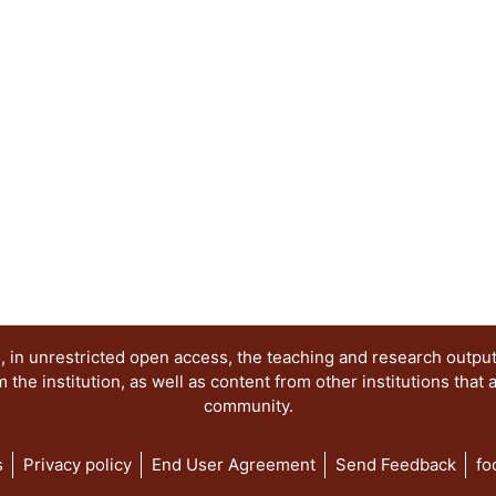
realizar propuestas con las cuales se pueda refor
aprendizaje.
 in unrestricted open access, the teaching and research outpu
he institution, as well as content from other institutions that 
community.
s
Privacy policy
End User Agreement
Send Feedback
fo