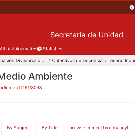
Secretaría de Unidad
All of Zaloamati
Statistics
Coordinación Divisional de Docencia
Colectivos de Docencia
Diseño Indus
- Medio Ambiente
andle.net/11191/8098
By Subject
By Title
browse.comcol.by.conahcyt