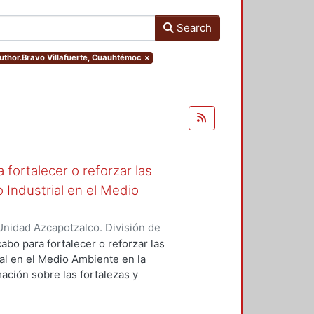
Search
author.Bravo Villafuerte, Cuauhtémoc
×
fortalecer o reforzar las
 Industrial en el Medio
nidad Azcapotzalco. División de
de Medio Ambiente para el Diseño.
,
abo para fortalecer o reforzar las
ra, Luis Yoshiaki
;
Fernández
al en el Medio Ambiente en la
nez Seade, Haydeé Alejandra
;
ación sobre las fortalezas y
, J. Eugenio
;
Bravo Villafuerte,
o para retroalimentar la
rados, emprender acciones y