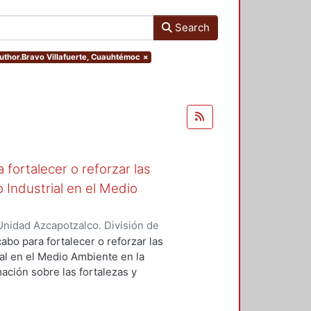
Search
author.Bravo Villafuerte, Cuauhtémoc
×
fortalecer o reforzar las
 Industrial en el Medio
nidad Azcapotzalco. División de
de Medio Ambiente para el Diseño.
,
abo para fortalecer o reforzar las
ra, Luis Yoshiaki
;
Fernández
al en el Medio Ambiente en la
nez Seade, Haydeé Alejandra
;
ación sobre las fortalezas y
, J. Eugenio
;
Bravo Villafuerte,
o para retroalimentar la
rados, emprender acciones y