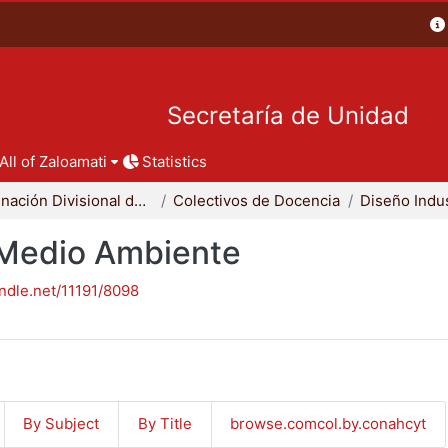
Secretaría de Unidad
All of Zaloamati
Statistics
Coordinación Divisional de Docencia
Colectivos de Docencia
Diseño Indus
- Medio Ambiente
andle.net/11191/8098
By Subject
By Title
browse.comcol.by.conahcyt