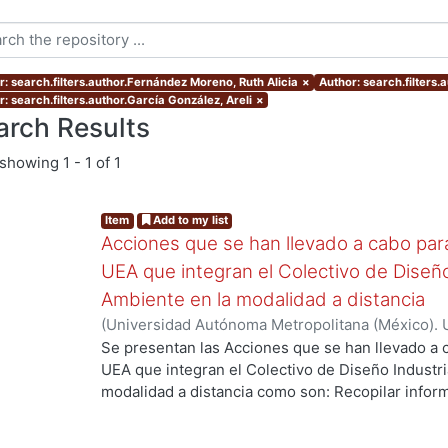
r: search.filters.author.Fernández Moreno, Ruth Alicia
×
Author: search.filters.
: search.filters.author.García González, Areli
×
arch Results
showing
1 - 1 of 1
Item
Add to my list
Acciones que se han llevado a cabo para 
UEA que integran el Colectivo de Diseño
Ambiente en la modalidad a distancia
(
Universidad Autónoma Metropolitana (México). U
Ciencias y Artes para el Diseño. Departamento 
Se presentan las Acciones que se han llevado a c
2021-03
)
Aguilar Montoya, Georgina
;
Ando Ashija
UEA que integran el Colectivo de Diseño Industri
Moreno, Ruth Alicia
;
García González, Areli
;
Jimé
modalidad a distancia como son: Recopilar inform
Ortega Ochoa, Martha Patricia
;
Ricárdez Sánchez
debilidades de las primeras experiencias del curs
Cuauhtémoc
enseñanza, mejorar y potenciar los logros espe