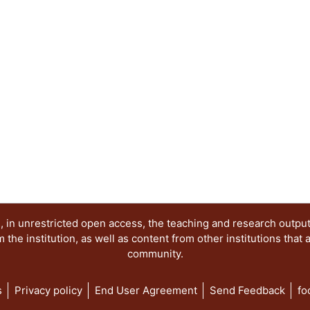
realizar propuestas con las cuales se pueda refor
aprendizaje.
 in unrestricted open access, the teaching and research outpu
he institution, as well as content from other institutions that 
community.
s
Privacy policy
End User Agreement
Send Feedback
fo