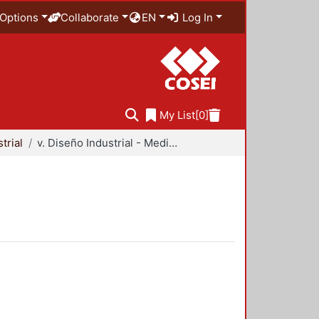
Options
Collaborate
EN
Log In
My List
[0]
trial
v. Diseño Industrial - Medio Ambiente