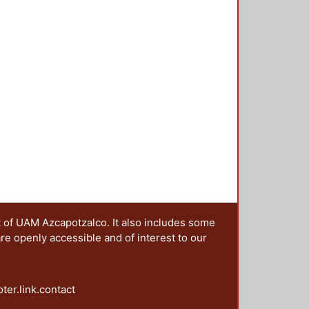
zar las actividades prácticas de
t of UAM Azcapotzalco. It also includes some
are openly accessible and of interest to our
oter.link.contact