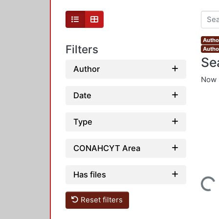
Autho
Filters
Author
Se
Author
Now 
Date
Type
CONAHCYT Area
Has files
Loading...
Reset filters