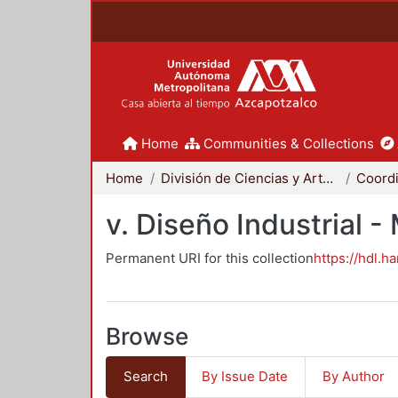
Home
Communities & Collections
Home
División de Ciencias y Artes para el Diseño
v. Diseño Industrial 
Permanent URI for this collection
https://hdl.h
Browse
Search
By Issue Date
By Author