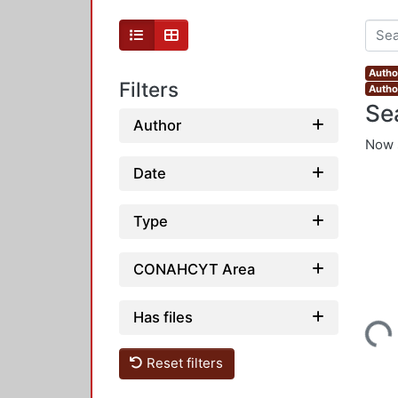
Autho
Filters
Autho
Se
Author
Now 
Date
Type
CONAHCYT Area
Has files
Loading...
Reset filters