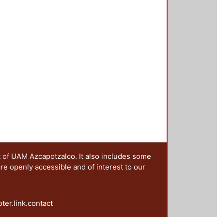
zar las actividades prácticas de
t of UAM Azcapotzalco. It also includes some
are openly accessible and of interest to our
oter.link.contact