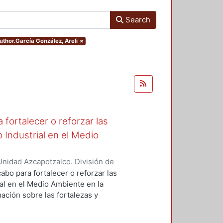
Search
author.García González, Areli
×
fortalecer o reforzar las
 Industrial en el Medio
nidad Azcapotzalco. División de
de Medio Ambiente para el Diseño.
,
abo para fortalecer o reforzar las
ra, Luis Yoshiaki
;
Fernández
al en el Medio Ambiente en la
nez Seade, Haydeé Alejandra
;
ación sobre las fortalezas y
, J. Eugenio
;
Bravo Villafuerte,
o para retroalimentar la
rados, emprender acciones y