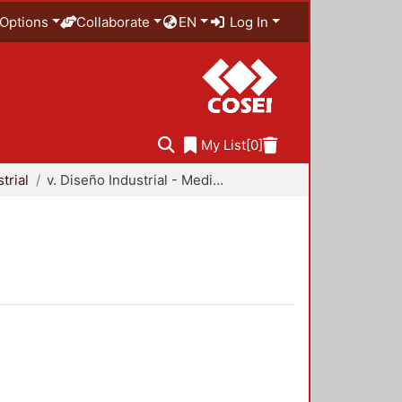
Options
Collaborate
EN
Log In
My List
[0]
trial
v. Diseño Industrial - Medio Ambiente