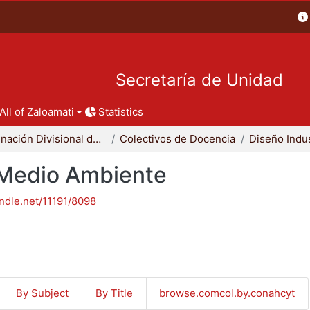
Secretaría de Unidad
All of Zaloamati
Statistics
Coordinación Divisional de Docencia
Colectivos de Docencia
Diseño Indus
- Medio Ambiente
andle.net/11191/8098
By Subject
By Title
browse.comcol.by.conahcyt