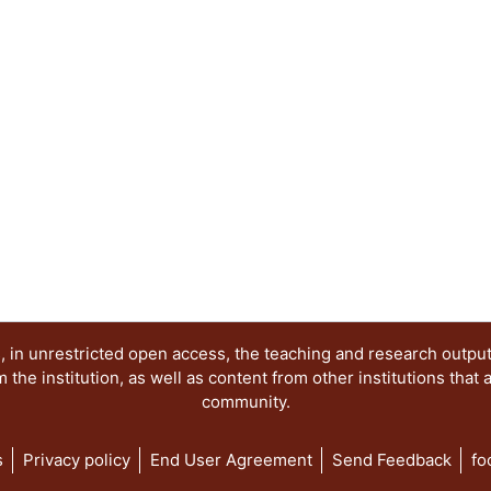
realizar propuestas con las cuales se pueda refor
aprendizaje.
 in unrestricted open access, the teaching and research outpu
he institution, as well as content from other institutions that 
community.
s
Privacy policy
End User Agreement
Send Feedback
fo