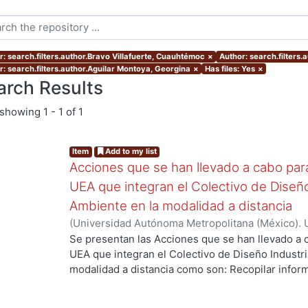
r: search.filters.author.Bravo Villafuerte, Cuauhtémoc
×
Author: search.filters.
r: search.filters.author.Aguilar Montoya, Georgina
×
Has files: Yes
×
arch Results
showing
1 - 1 of 1
Item
Add to my list
Acciones que se han llevado a cabo para 
UEA que integran el Colectivo de Diseño
Ambiente en la modalidad a distancia
(
Universidad Autónoma Metropolitana (México). U
Ciencias y Artes para el Diseño. Departamento 
Se presentan las Acciones que se han llevado a c
2021-03
)
Aguilar Montoya, Georgina
;
Ando Ashija
UEA que integran el Colectivo de Diseño Industri
Moreno, Ruth Alicia
;
García González, Areli
;
Jimé
modalidad a distancia como son: Recopilar inform
Ortega Ochoa, Martha Patricia
;
Ricárdez Sánchez
debilidades de las primeras experiencias del curs
Cuauhtémoc
enseñanza, mejorar y potenciar los logros espe