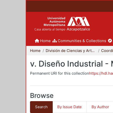
Home
Communities & Collections
Home
División de Ciencias y Artes para el Diseño
v. Diseño Industrial 
Permanent URI for this collection
https://hdl.h
Browse
Search
By Issue Date
By Author