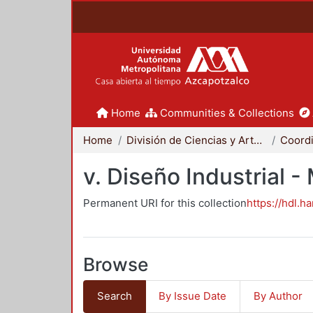
Home
Communities & Collections
Home
División de Ciencias y Artes para el Diseño
v. Diseño Industrial 
Permanent URI for this collection
https://hdl.h
Browse
Search
By Issue Date
By Author