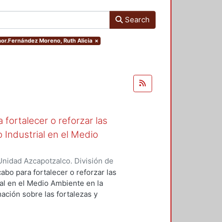
Search
thor.Fernández Moreno, Ruth Alicia
×
fortalecer o reforzar las
 Industrial en el Medio
nidad Azcapotzalco. División de
de Medio Ambiente para el Diseño.
,
abo para fortalecer o reforzar las
ra, Luis Yoshiaki
;
Fernández
al en el Medio Ambiente en la
nez Seade, Haydeé Alejandra
;
ación sobre las fortalezas y
, J. Eugenio
;
Bravo Villafuerte,
o para retroalimentar la
rados, emprender acciones y