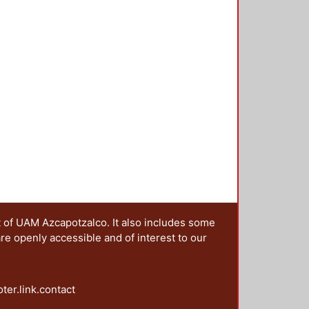
zar las actividades prácticas de
t of UAM Azcapotzalco. It also includes some
are openly accessible and of interest to our
oter.link.contact