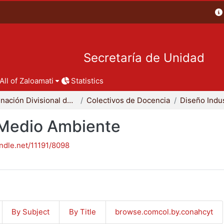
Secretaría de Unidad
All of Zaloamati
Statistics
Coordinación Divisional de Docencia
Colectivos de Docencia
Diseño Indus
- Medio Ambiente
andle.net/11191/8098
By Subject
By Title
browse.comcol.by.conahcyt