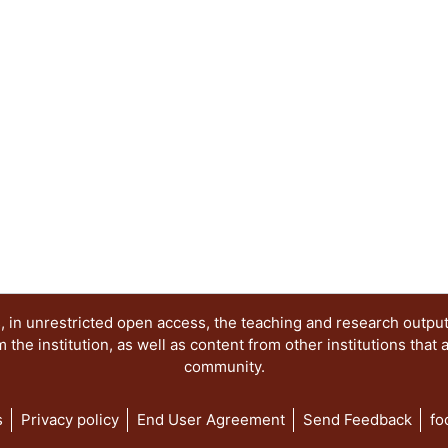
realizar propuestas con las cuales se pueda refor
aprendizaje.
 in unrestricted open access, the teaching and research outpu
he institution, as well as content from other institutions that 
community.
s
Privacy policy
End User Agreement
Send Feedback
fo