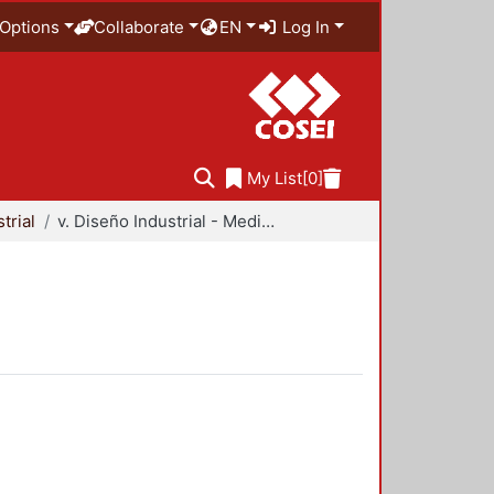
Options
Collaborate
EN
Log In
My List
[0]
trial
v. Diseño Industrial - Medio Ambiente