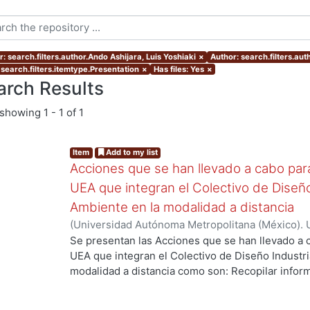
: search.filters.author.Ando Ashijara, Luis Yoshiaki
×
Author: search.filters.au
 search.filters.itemtype.Presentation
×
Has files: Yes
×
arch Results
showing
1 - 1 of 1
Item
Add to my list
Acciones que se han llevado a cabo para 
UEA que integran el Colectivo de Diseño
Ambiente en la modalidad a distancia
(
Universidad Autónoma Metropolitana (México). U
Ciencias y Artes para el Diseño. Departamento 
Se presentan las Acciones que se han llevado a c
2021-03
)
Aguilar Montoya, Georgina
;
Ando Ashija
UEA que integran el Colectivo de Diseño Industri
Moreno, Ruth Alicia
;
García González, Areli
;
Jimé
modalidad a distancia como son: Recopilar inform
Ortega Ochoa, Martha Patricia
;
Ricárdez Sánchez
debilidades de las primeras experiencias del curs
Cuauhtémoc
enseñanza, mejorar y potenciar los logros espe