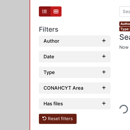
Author
Filters
Type:
Se
Author
Now 
Date
Type
CONAHCYT Area
Loading...
Has files
Reset filters