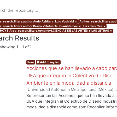
: search.filters.author.Ando Ashijara, Luis Yoshiaki
×
Author: search.filters.au
r: search.filters.author.Bravo Villafuerte, Cuauhtémoc
×
Has files: Yes
×
CYT Area: search.filters.conahcyt.CIENCIAS DE LAS ARTES Y LAS LETRAS
×
arch Results
showing
1 - 1 of 1
Item
Add to my list
Acciones que se han llevado a cabo para 
UEA que integran el Colectivo de Diseño
Ambiente en la modalidad a distancia
(
Universidad Autónoma Metropolitana (México). U
Ciencias y Artes para el Diseño. Departamento 
Se presentan las Acciones que se han llevado a c
2021-03
)
Aguilar Montoya, Georgina
;
Ando Ashija
UEA que integran el Colectivo de Diseño Industri
Moreno, Ruth Alicia
;
García González, Areli
;
Jimé
modalidad a distancia como son: Recopilar inform
Ortega Ochoa, Martha Patricia
;
Ricárdez Sánchez
debilidades de las primeras experiencias del curs