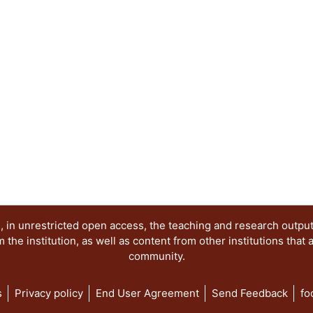
Cuauhtémoc
enseñanza, mejorar y potenciar los logros espe
realizar propuestas con las cuales se pueda refor
aprendizaje.
 in unrestricted open access, the teaching and research outpu
he institution, as well as content from other institutions that 
community.
s
Privacy policy
End User Agreement
Send Feedback
fo