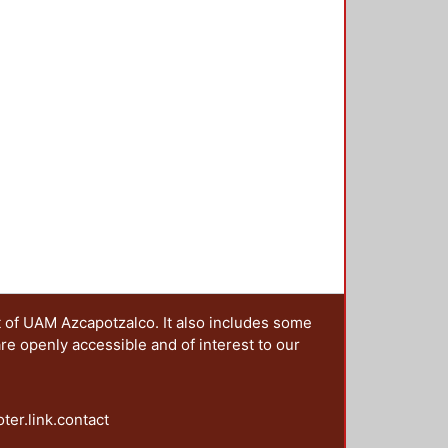
rados, emprender acciones y
zar las actividades prácticas de
t of UAM Azcapotzalco. It also includes some
are openly accessible and of interest to our
oter.link.contact