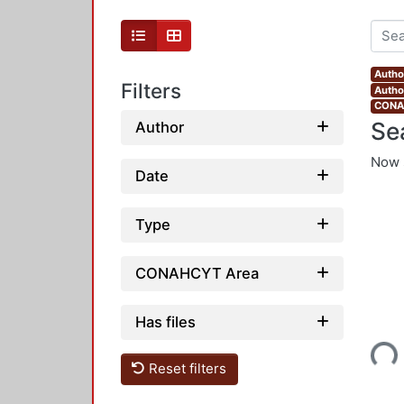
Author
Filters
Autho
CONAH
Se
Author
Now 
Date
Type
CONAHCYT Area
Has files
Loading...
Reset filters