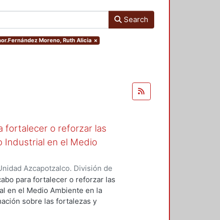
Search
thor.Fernández Moreno, Ruth Alicia
×
fortalecer o reforzar las
 Industrial en el Medio
nidad Azcapotzalco. División de
de Medio Ambiente para el Diseño.
,
abo para fortalecer o reforzar las
ra, Luis Yoshiaki
;
Fernández
al en el Medio Ambiente en la
nez Seade, Haydeé Alejandra
;
ación sobre las fortalezas y
, J. Eugenio
;
Bravo Villafuerte,
o para retroalimentar la