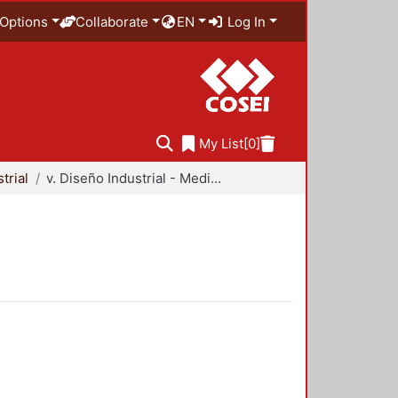
Options
Collaborate
EN
Log In
My List
[0]
trial
v. Diseño Industrial - Medio Ambiente