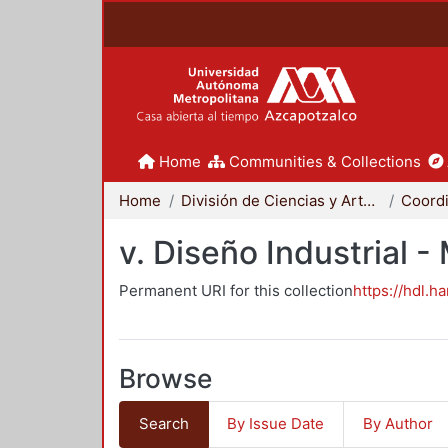
Home
Communities & Collections
Home
División de Ciencias y Artes para el Diseño
v. Diseño Industrial 
Permanent URI for this collection
https://hdl.h
Browse
Search
By Issue Date
By Author