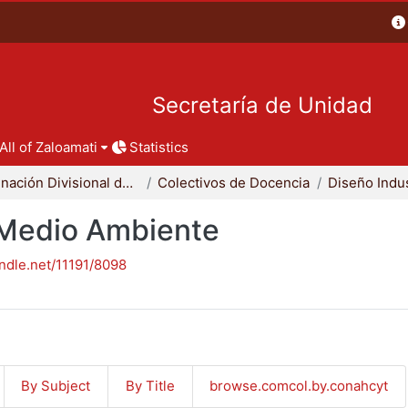
Secretaría de Unidad
All of Zaloamati
Statistics
Coordinación Divisional de Docencia
Colectivos de Docencia
Diseño Indus
- Medio Ambiente
andle.net/11191/8098
By Subject
By Title
browse.comcol.by.conahcyt