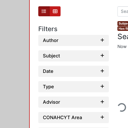
Subjec
Filters
Has fi
Se
Author
Now 
Subject
Date
Type
Loading...
Advisor
CONAHCYT Area