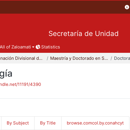
Secretaría de Unidad
All of Zaloamati
Statistics
Coordinación Divisional de Posgrado
Maestría y Doctorado en Sociología
Doctora
gía
andle.net/11191/4390
By Subject
By Title
browse.comcol.by.conahcyt