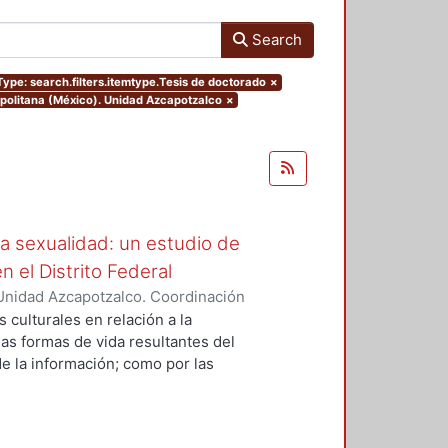
Search
Type: search.filters.itemtype.Tesis de doctorado
×
opolitana (México). Unidad Azcapotzalco
×
a sexualidad: un estudio de
 el Distrito Federal
Unidad Azcapotzalco. Coordinación
Z NORIEGA, DULCE ASELA
 culturales en relación a la
las formas de vida resultantes del
de la información; como por las
xiste un enorme mercado y
 la sexualidad, donde dichos
citos- se encuentran intervenidos