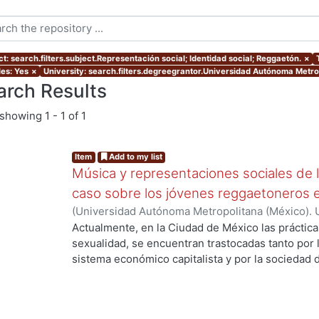
t: search.filters.subject.Representación social; Identidad social; Reggaetón.
×
les: Yes
×
University: search.filters.degreegrantor.Universidad Autónoma Metr
arch Results
showing
1 - 1 of 1
Item
Add to my list
Música y representaciones sociales de l
caso sobre los jóvenes reggaetoneros en
(
Universidad Autónoma Metropolitana (México). 
de Servicios de Información.
,
2013-10
)
MARTINE
Actualmente, en la Ciudad de México las prácticas
sexualidad, se encuentran trastocadas tanto por 
sistema económico capitalista y por la sociedad 
ideologías culturales propias de nuestro país. E
espacios simbólicos de consumo y de práctica de
contenidos sexuales -tanto implícitos como explí