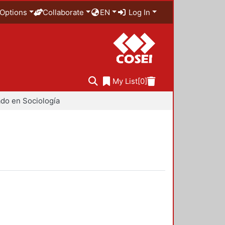
Options
Collaborate
EN
Log In
My List
[0]
do en Sociología