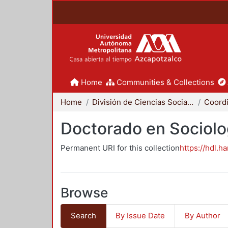
Home
Communities & Collections
Home
División de Ciencias Sociales y Humanidades
Doctorado en Sociolo
Permanent URI for this collection
https://hdl.h
Browse
Search
By Issue Date
By Author