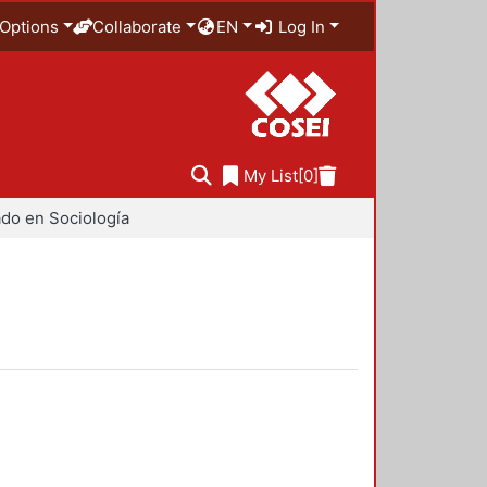
Options
Collaborate
EN
Log In
My List
[0]
do en Sociología