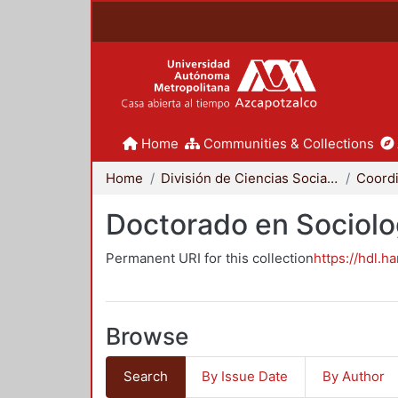
Home
Communities & Collections
Home
División de Ciencias Sociales y Humanidades
Doctorado en Sociolo
Permanent URI for this collection
https://hdl.h
Browse
Search
By Issue Date
By Author