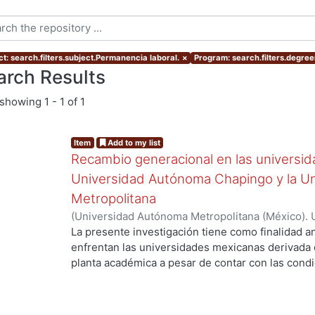
ct: search.filters.subject.Permanencia laboral.
×
Program: search.filters.degre
arch Results
showing
1 - 1 of 1
Item
Add to my list
Recambio generacional en las universid
Universidad Autónoma Chapingo y la U
Metropolitana
(
Universidad Autónoma Metropolitana (México). 
de Servicios de Información.
,
2015-04-20
)
OLIVE
La presente investigación tiene como finalidad an
enfrentan las universidades mexicanas derivada 
planta académica a pesar de contar con las condic
Fenómeno que representa un conjunto de conse
para las instituciones de educación superior como
las nuevas generaciones a la planta académica na