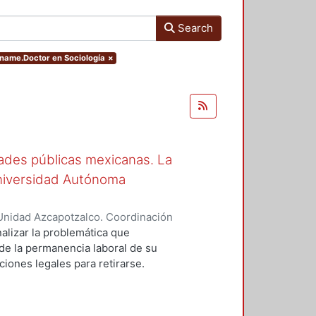
Search
ename.Doctor en Sociología
×
ades públicas mexicanas. La
niversidad Autónoma
Unidad Azcapotzalco. Coordinación
R VILLALOBOS, LORENA
alizar la problemática que
de la permanencia laboral de su
iones legales para retirarse.
cuencias o efectos no esperados
 la dificultad de integración de
cional, pero también en la