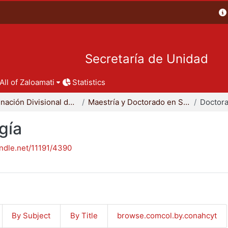
Secretaría de Unidad
All of Zaloamati
Statistics
Coordinación Divisional de Posgrado
Maestría y Doctorado en Sociología
Doctora
gía
andle.net/11191/4390
By Subject
By Title
browse.comcol.by.conahcyt