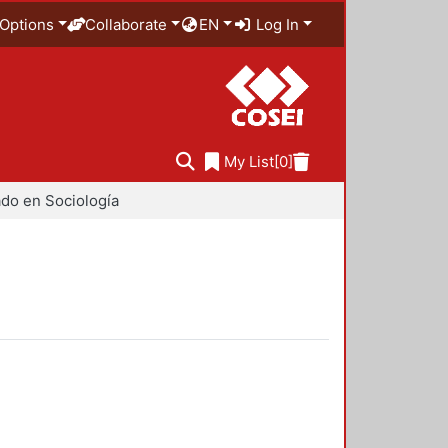
Options
Collaborate
EN
Log In
My List
[0]
do en Sociología