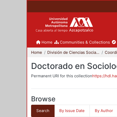
Home
Communities & Collections
Home
División de Ciencias Sociales y Humanidades
Doctorado en Sociolo
Permanent URI for this collection
https://hdl.h
Browse
Search
By Issue Date
By Author