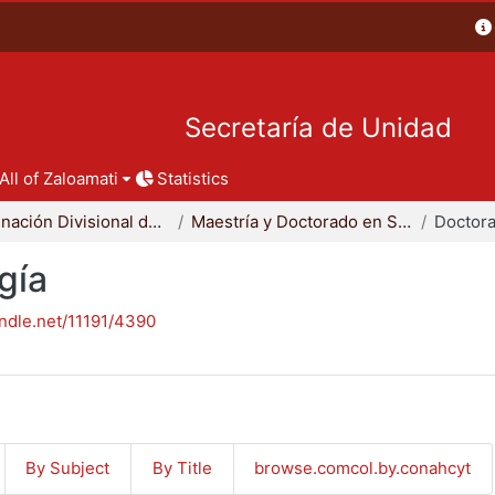
Secretaría de Unidad
All of Zaloamati
Statistics
Coordinación Divisional de Posgrado
Maestría y Doctorado en Sociología
Doctora
gía
andle.net/11191/4390
By Subject
By Title
browse.comcol.by.conahcyt