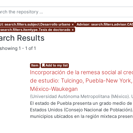
ct: search.filters.subject.Desarrollo urbano
×
Advisor: search.filters.advisor
 search.filters.itemtype.Tesis de doctorado
×
arch Results
showing
1 - 1 of 1
Item
Add to my list
Incorporación de la remesa social al cr
de estudio: Tulcingo, Puebla-New York,
México-Waukegan
(
Universidad Autónoma Metropolitana (México). 
de Servicios de Información.
,
2012-06-08
)
Moreno
El estado de Puebla presenta un grado medio de 
Estados Unidos (Consejo Nacional de Población).
ng...
municipios ubicados en la región mixteca present
migración. Entre ellos, Tulcingo de Valle está co
migración muy alto; se estima que más de 5 mil 