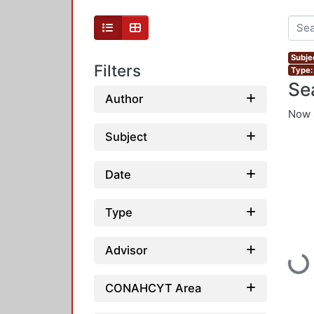
Subje
Filters
Type:
Se
Author
Now 
Subject
Date
Type
Advisor
Loadi
CONAHCYT Area