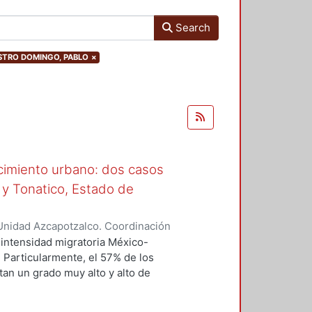
Search
.CASTRO DOMINGO, PABLO
×
ecimiento urbano: dos casos
 y Tonatico, Estado de
Unidad Azcapotzalco. Coordinación
 Aquino, Alicia Oliva
intensidad migratoria México-
 Particularmente, el 57% de los
an un grado muy alto y alto de
nsiderado con un nivel de
tulcinguenses han migrado a los