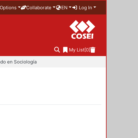
Options
Collaborate
EN
Log In
My List
[0]
do en Sociología