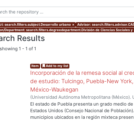
ct: search.filters.subject.Desarrollo urbano
×
Advisor: search.filters.advisor
ion/Department: search.filters.degreedepartment.División de Ciencias Sociales 
arch Results
showing
1 - 1 of 1
Item
Add to my list
Incorporación de la remesa social al cr
de estudio: Tulcingo, Puebla-New York,
México-Waukegan
(
Universidad Autónoma Metropolitana (México). 
de Servicios de Información.
,
2012-06-08
)
Moreno
El estado de Puebla presenta un grado medio de 
Estados Unidos (Consejo Nacional de Población).
municipios ubicados en la región mixteca present
migración. Entre ellos, Tulcingo de Valle está co
migración muy alto; se estima que más de 5 mil 