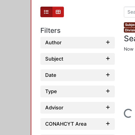
Subje
Filters
Divis
Se
Author
Now 
Subject
Date
Type
Advisor
Loading...
CONAHCYT Area