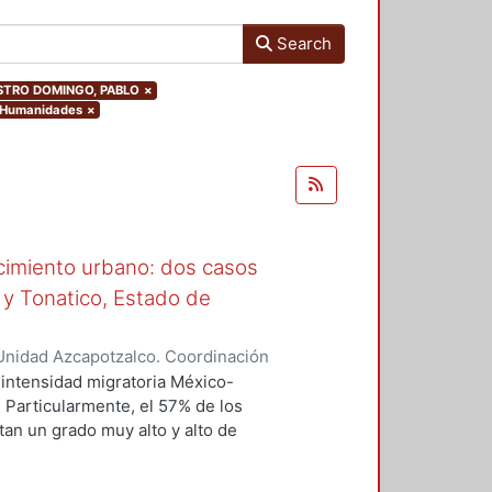
Search
.CASTRO DOMINGO, PABLO
×
y Humanidades
×
ecimiento urbano: dos casos
 y Tonatico, Estado de
Unidad Azcapotzalco. Coordinación
 Aquino, Alicia Oliva
intensidad migratoria México-
 Particularmente, el 57% de los
an un grado muy alto y alto de
nsiderado con un nivel de
tulcinguenses han migrado a los