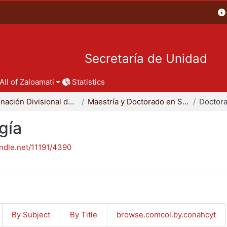
Secretaría de Unidad
All of Zaloamati
Statistics
Coordinación Divisional de Posgrado
Maestría y Doctorado en Sociología
Doctora
gía
andle.net/11191/4390
By Subject
By Title
browse.comcol.by.conahcyt