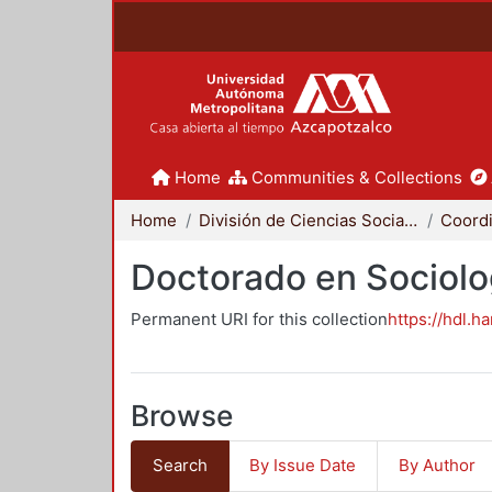
Home
Communities & Collections
Home
División de Ciencias Sociales y Humanidades
Doctorado en Sociolo
Permanent URI for this collection
https://hdl.h
Browse
Search
By Issue Date
By Author