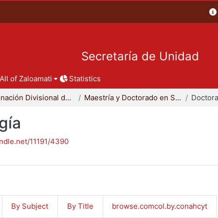
Secretaría de Unidad
All of Zaloamati
Statistics
Coordinación Divisional de Posgrado
Maestría y Doctorado en Sociología
Doctora
gía
andle.net/11191/4390
By Subject
By Title
browse.comcol.by.conahcyt