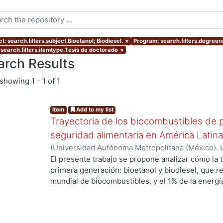
t: search.filters.subject.Bioetanol; Biodiesel.
×
Program: search.filters.degree
 search.filters.itemtype.Tesis de doctorado
×
arch Results
showing
1 - 1 of 1
Item
Add to my list
Trayectoria de los biocombustibles de p
seguridad alimentaria en América Latina:
(
Universidad Autónoma Metropolitana (México). 
de Servicios de Información.
,
2014-06-02
)
Sarmie
El presente trabajo se propone analizar cómo la 
primera generación: bioetanol y biodiesel, que 
ng...
mundial de biocombustibles, y el 1% de la energí
incide en la seguridad alimentaria de Argentina, 