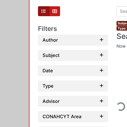
Subjec
Filters
Type:
Se
Author
Now 
Subject
Date
Type
Loadi
Advisor
CONAHCYT Area