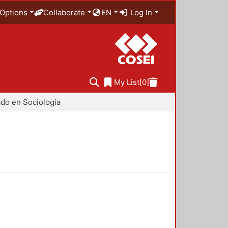
Options
Collaborate
EN
Log In
My List
[0]
do en Sociología