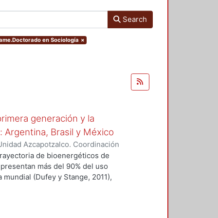
Search
name.Doctorado en Sociología
×
rimera generación y la
 Argentina, Brasil y México
Unidad Azcapotzalco. Coordinación
nto, Blanca Idalia
trayectoria de bioenergéticos de
representan más del 90% del uso
a mundial (Dufey y Stange, 2011),
Brasil y México.