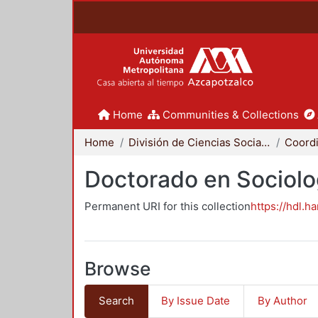
Home
Communities & Collections
Home
División de Ciencias Sociales y Humanidades
Doctorado en Sociolo
Permanent URI for this collection
https://hdl.h
Browse
Search
By Issue Date
By Author