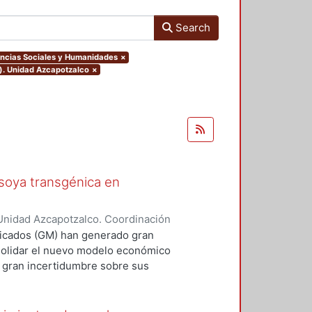
Search
iencias Sociales y Humanidades
×
o). Unidad Azcapotzalco
×
 soya transgénica en
Unidad Azcapotzalco. Coordinación
ez Acosta, Lilian
ficados (GM) han generado gran
solidar el nuevo modelo económico
a gran incertidumbre sobre sus
ores y consumidores a nivel
delo productivo, la globalización
ue, se han convertido en el motor