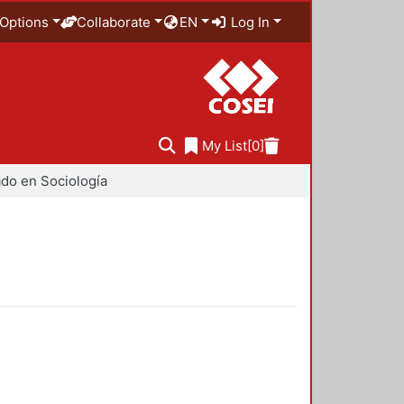
Options
Collaborate
EN
Log In
My List
[0]
do en Sociología