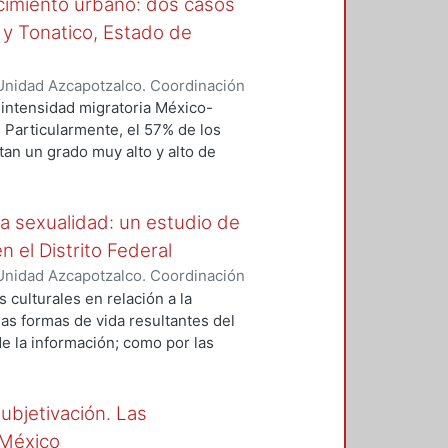
ecimiento urbano: dos casos
s mercados, los cuales se encargan
 y Tonatico, Estado de
ctor de producción.
Unidad Azcapotzalco. Coordinación
 Aquino, Alicia Oliva
intensidad migratoria México-
 Particularmente, el 57% de los
an un grado muy alto y alto de
nsiderado con un nivel de
tulcinguenses han migrado a los
 la ciudad de Nueva York. Cabe
a sexualidad: un estudio de
a tradicional, es decir, no
 el Distrito Federal
dad para que se genere la
Unidad Azcapotzalco. Coordinación
arranca con el programa bracero,
Z NORIEGA, DULCE ASELA
 culturales en relación a la
ios vean a la migración como una
las formas de vida resultantes del
zos, y que se tenga más contacto
de la información; como por las
icana que con la misma ciudad de
xiste un enorme mercado y
n rural, muestran prácticas
 la sexualidad, donde dichos
ontacto con ciudades o localidades
citos- se encuentran intervenidos
ubjetivación. Las
 un lado desde la perspectiva
 México