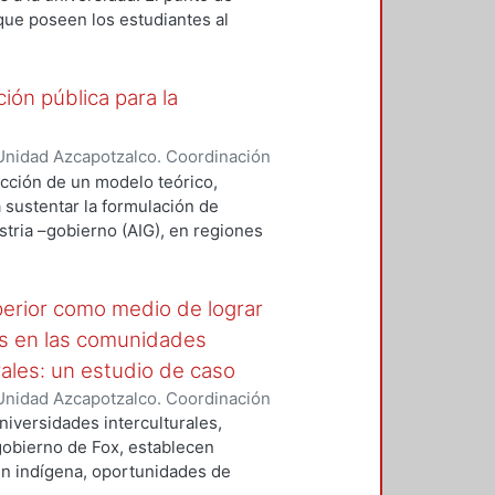
ra, creación de capacidades
 que poseen los estudiantes al
a el control del movimiento
itaria predispone de manera
cadémicas llevadas a cabo durante
las que conducen a los estudiantes
ión pública para la
Unidad Azcapotzalco. Coordinación
ZA - MARQUEZ, SILVIA IRENE
ucción de un modelo teórico,
a sustentar la formulación de
stria –gobierno (AIG), en regiones
desempeño innovador (RIMr).
ejos, la conceptualización
ravés del concepto de capital
perior como medio de lograr
l proceso de flujo de conocimiento
as en las comunidades
ovadora local. La dimensión socio-
rales: un estudio de caso
ntre el capital social – o sea, la
Unidad Azcapotzalco. Coordinación
e conocimiento de la cadena
no, luis francisco
universidades interculturales,
rción tecnológica local. El
 gobierno de Fox, establecen
nocimiento fluya sin obstáculo,
en indígena, oportunidades de
acidad innovadora del ambiente