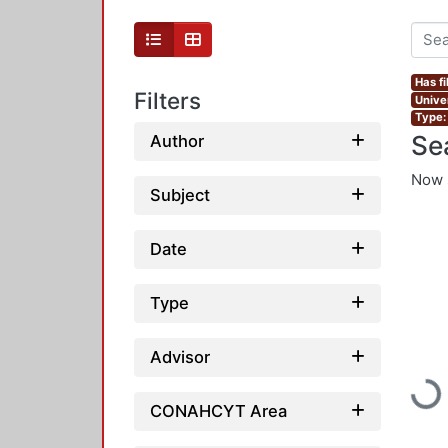
Has fi
Filters
Unive
Type:
Se
Author
Now 
Subject
Date
Type
Advisor
Loading...
CONAHCYT Area