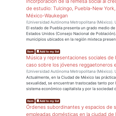
Incorporación de la remesa social al cr
que mueve al sistema capitalista y con ello a lo
de estudio: Tulcingo, Puebla-New York,
de plantear las líneas que han de seguir en el se
México-Waukegan
(
Universidad Autónoma Metropolitana (México). 
de Servicios de Información.
,
2012-06-08
)
Moreno
El estado de Puebla presenta un grado medio de 
Estados Unidos (Consejo Nacional de Población).
municipios ubicados en la región mixteca present
migración. Entre ellos, Tulcingo de Valle está co
migración muy alto; se estima que más de 5 mil 
Item
Add to my list
Estados Unidos, teniendo como destino principal
Música y representaciones sociales de l
mencionar que la migración también es una práctic
caso sobre los jóvenes reggaetoneros en
necesariamente existen condiciones de precarie
(
Universidad Autónoma Metropolitana (México). 
expulsión. Para muchos municipios la migración 
de Servicios de Información.
,
2013-10
)
MARTINE
Actualmente, en la Ciudad de México las prácticas
esta larga tradición ha hecho que varios municip
sexualidad, se encuentran trastocadas tanto por 
forma de vida que trasciende los límites fronteri
sistema económico capitalista y por la sociedad 
con algún estado en específico de la unión amer
ideologías culturales propias de nuestro país. E
México. Por ende, ambos municipios, de població
espacios simbólicos de consumo y de práctica de
Item
Add to my list
transnacionales, debido a que tienen un mayor c
contenidos sexuales -tanto implícitos como explí
Órdenes subordinantes y espacios de s
norteamericanas que ciudades mexicanas.
por discursos contradictorios y en conflicto; por
empleadas domésticas en la ciudad de