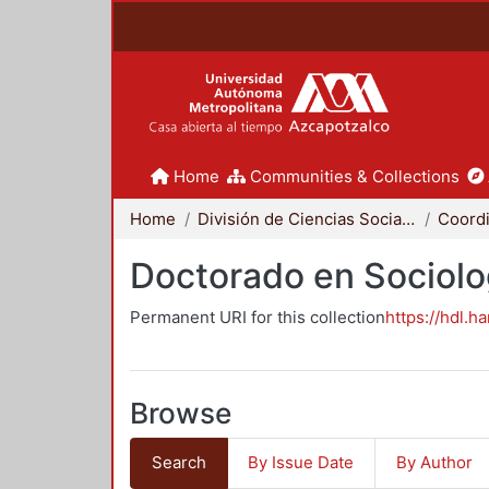
Home
Communities & Collections
Home
División de Ciencias Sociales y Humanidades
Doctorado en Sociolo
Permanent URI for this collection
https://hdl.h
Browse
Search
By Issue Date
By Author