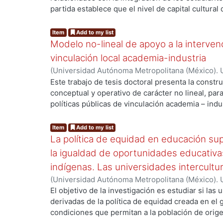
mundial, dibujando el panorama de infraestructu
partida establece que el nivel de capital cultural
(recursos humanos, capacitación) e inversión par
ingresar por vez primera a la institución univers
transfronterizo de los granos GM.
importante las prácticas sociales, culturales y a
Item
Add to my list
el primer año de estudios. Dichas prácticas son 
Modelo no-lineal de apoyo a la intervenc
a lograr un determinado nivel de integración.
vinculación local academia-industria
(
Universidad Autónoma Metropolitana (México). 
de Servicios de Información.
,
2014-03-24
)
ALMAN
Este trabajo de tesis doctoral presenta la constr
conceptual y operativo de carácter no lineal, par
políticas públicas de vinculación academia – indu
industriales metropolitanas rezagadas, de bajo 
Enmarcada dentro del enfoque de Sistemas Compl
Item
Add to my list
enfatiza la integración de la dimensión social a t
La política de equidad en educación su
social, como pre-condicionante para potenciar e
la igualdad de oportunidades educativ
requerido y -eventualmente- de la capacidad inn
indígenas. Las universidades intercultu
cultural es plasmada a través de la interconexión e
(
Universidad Autónoma Metropolitana (México). 
capacidad colaborativa que implica - y el flujo d
de Servicios de Información.
,
2010
)
rivero zambra
El objetivo de la investigación es estudiar si las 
productiva, intermediada por la capacidad de abso
derivadas de la política de equidad creada en el
razonamiento subyacente es que mientras más co
condiciones que permitan a la población de orig
mayor probabilidad habrá de incrementar la cap