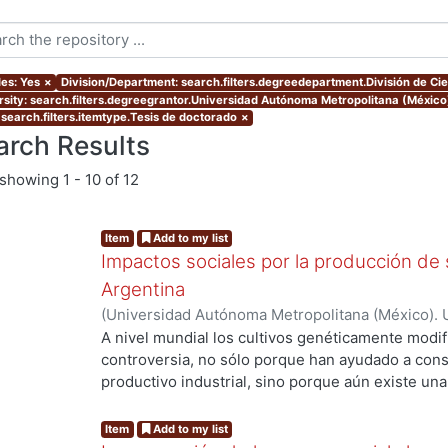
les: Yes
×
Division/Department: search.filters.degreedepartment.División de C
rsity: search.filters.degreegrantor.Universidad Autónoma Metropolitana (Méxic
 search.filters.itemtype.Tesis de doctorado
×
arch Results
showing
1 - 10 of 12
Item
Add to my list
Impactos sociales por la producción de
Argentina
(
Universidad Autónoma Metropolitana (México). 
de Servicios de Información.
,
2014-04-09
)
Martín
A nivel mundial los cultivos genéticamente modi
controversia, no sólo porque han ayudado a con
productivo industrial, sino porque aún existe un
posibles impactos y beneficios para los product
mundial. En este proceso de consolidación del mo
Item
Add to my list
y la ciencia, tienen un lugar preponderante, ya q