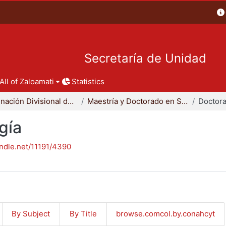
Secretaría de Unidad
All of Zaloamati
Statistics
Coordinación Divisional de Posgrado
Maestría y Doctorado en Sociología
Doctora
gía
andle.net/11191/4390
By Subject
By Title
browse.comcol.by.conahcyt