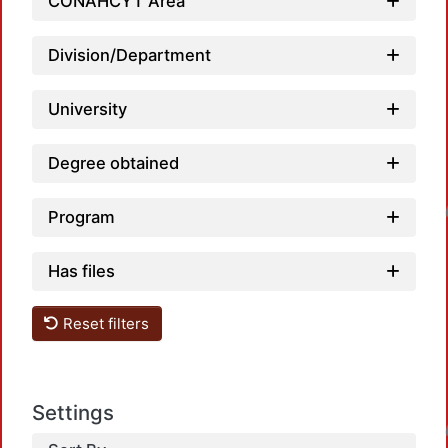
CONAHCYT Area
Division/Department
University
Degree obtained
Loadin
Program
Has files
Reset filters
Settings
Loadin