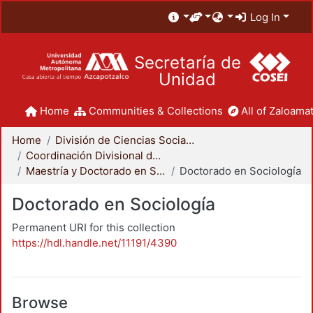
Log In
Secretaría de
Unidad
Home
Communities & Collections
All of Zaloamat
Home
División de Ciencias Sociales y Humanidades
Coordinación Divisional de Posgrado
Maestría y Doctorado en Sociología
Doctorado en Sociología
Doctorado en Sociología
Permanent URI for this collection
https://hdl.handle.net/11191/4390
Browse