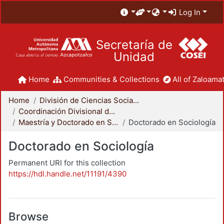
Log In
Secretaría de
Unidad
Home
Communities & Collections
All of Zaloamat
Home
División de Ciencias Sociales y Humanidades
Coordinación Divisional de Posgrado
Maestría y Doctorado en Sociología
Doctorado en Sociología
Doctorado en Sociología
Permanent URI for this collection
https://hdl.handle.net/11191/4390
Browse