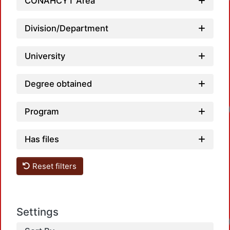
Load
CONAHCYT Area
Division/Department
University
Degree obtained
Load
Program
Has files
Reset filters
Settings