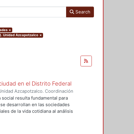
Search
dades
×
o). Unidad Azcapotzalco
×
ciudad en el Distrito Federal
Unidad Azcapotzalco. Coordinación
 ZARAGOZA, MIGUEL ANGEL
a social resulta fundamental para
e desarrollan en las sociedades
les de la vida cotidiana al análisis
idad, dinamismo, heterogeneidad,
 nos obliga a hacer uso de las
ogía para hacer acercamientos