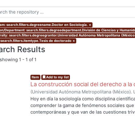
am: search.filters.degreename.Doctor en Sociología.
×
ion/Department: search.filters.degreedepartment.División de Ciencias y Humani
rsity: search.filters.degreegrantor.Universidad Autónoma Metropolitana (Méxic
 search.filters.itemtype.Tesis de doctorado
×
arch Results
showing
1 - 1 of 1
Item
Add to my list
La construcción social del derecho a la 
(
Universidad Autónoma Metropolitana (México). 
de Servicios de Información.
,
2013-12
)
RAMIREZ
Hoy en día la sociología como disciplina científic
comprender la gama de fenómenos sociales que s
contemporáneas y que van de las cuestiones trivia
de grandes procesos de orden global. La divers
complejidad y conflictividad de la realidad social
herramientas teórico-metodológicas de la sociol