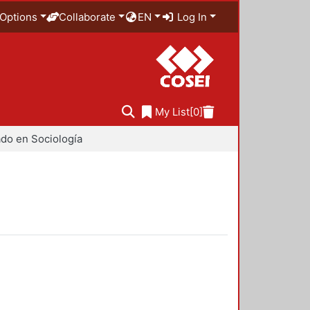
Options
Collaborate
EN
Log In
My List
[0]
do en Sociología