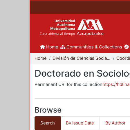
Home
Communities & Collections
Home
División de Ciencias Sociales y Humanidades
Doctorado en Sociolo
Permanent URI for this collection
https://hdl.h
Browse
Search
By Issue Date
By Author