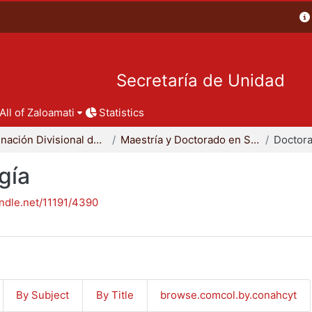
Secretaría de Unidad
All of Zaloamati
Statistics
Coordinación Divisional de Posgrado
Maestría y Doctorado en Sociología
Doctora
gía
andle.net/11191/4390
By Subject
By Title
browse.comcol.by.conahcyt