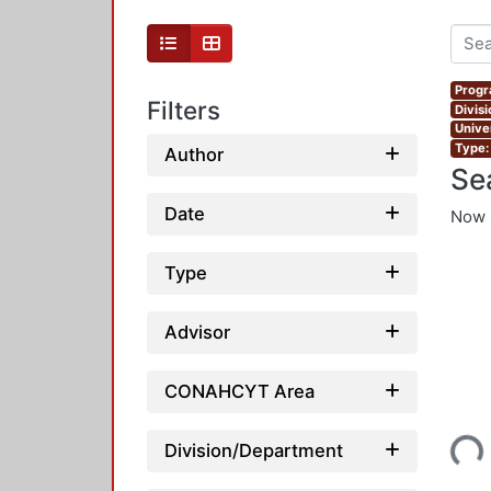
Progr
Filters
Divis
Unive
Type:
Author
Se
Date
Now 
Type
Advisor
CONAHCYT Area
Loading...
Division/Department