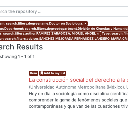
am: search.filters.degreename.Doctor en Sociología.
×
ion/Department: search.filters.degreedepartment.División de Ciencias y Humani
r: search.filters.author.RAMIREZ ZARAGOZA, MIGUEL ANGEL
×
Type: search.fil
or: search.filters.advisor.SANCHEZ MEJORADA FERNANDEZ LANDERO, MARIA CR
arch Results
showing
1 - 1 of 1
Item
Add to my list
La construcción social del derecho a la 
(
Universidad Autónoma Metropolitana (México). 
de Servicios de Información.
,
2013-12
)
RAMIREZ
Hoy en día la sociología como disciplina científic
comprender la gama de fenómenos sociales que s
contemporáneas y que van de las cuestiones trivia
de grandes procesos de orden global. La divers
complejidad y conflictividad de la realidad social
herramientas teórico-metodológicas de la sociol