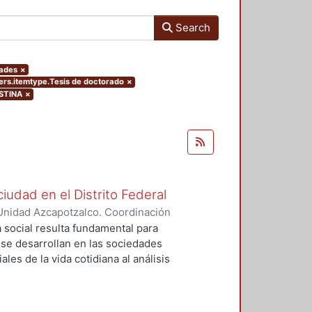
Search
dades
×
ters.itemtype.Tesis de doctorado
×
ISTINA
×
ciudad en el Distrito Federal
Unidad Azcapotzalco. Coordinación
 ZARAGOZA, MIGUEL ANGEL
a social resulta fundamental para
e desarrollan en las sociedades
les de la vida cotidiana al análisis
idad, dinamismo, heterogeneidad,
 nos obliga a hacer uso de las
ogía para hacer acercamientos