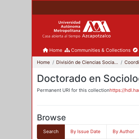
Home
Communities & Collections
Home
División de Ciencias Sociales y Humanidades
Doctorado en Sociolo
Permanent URI for this collection
https://hdl.h
Browse
Search
By Issue Date
By Author