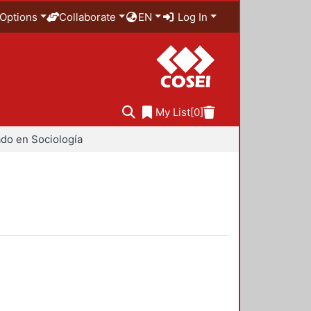
Options
Collaborate
EN
Log In
My List
[0]
do en Sociología