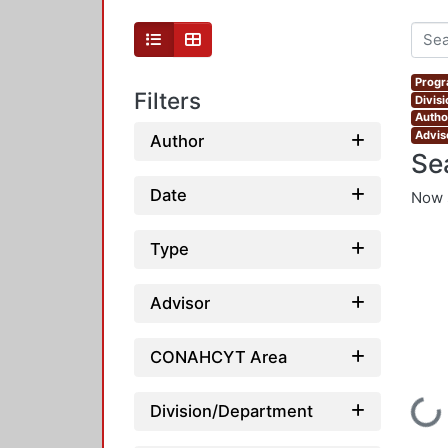
Progr
Filters
Divis
Autho
Advis
Author
Se
Date
Now 
Type
Advisor
CONAHCYT Area
Loading...
Division/Department