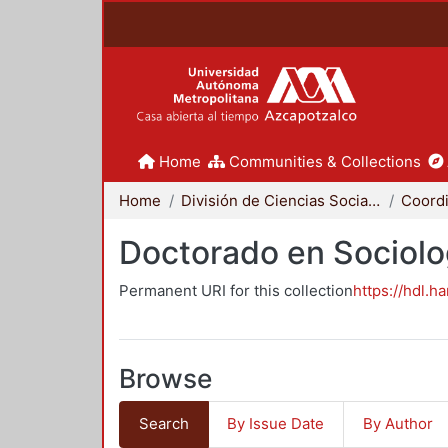
Home
Communities & Collections
Home
División de Ciencias Sociales y Humanidades
Doctorado en Sociolo
Permanent URI for this collection
https://hdl.h
Browse
Search
By Issue Date
By Author