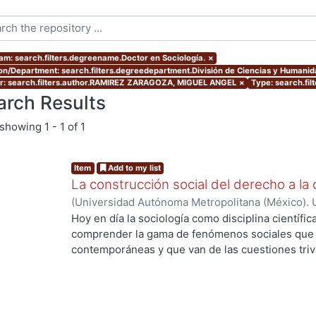
am: search.filters.degreename.Doctor en Sociología.
×
ion/Department: search.filters.degreedepartment.División de Ciencias y Humani
r: search.filters.author.RAMIREZ ZARAGOZA, MIGUEL ANGEL
×
Type: search.fil
arch Results
showing
1 - 1 of 1
Item
Add to my list
La construcción social del derecho a la 
(
Universidad Autónoma Metropolitana (México). 
de Servicios de Información.
,
2013-12
)
RAMIREZ
Hoy en día la sociología como disciplina científic
comprender la gama de fenómenos sociales que s
contemporáneas y que van de las cuestiones trivia
ng...
de grandes procesos de orden global. La divers
complejidad y conflictividad de la realidad social
herramientas teórico-metodológicas de la sociol
más profundos y objetivos a las causas desarroll