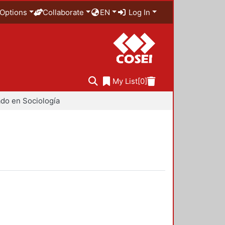
Options
Collaborate
EN
Log In
My List
[0]
do en Sociología