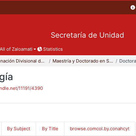
Secretaría de Unidad
All of Zaloamati
Statistics
Coordinación Divisional de Posgrado
Maestría y Doctorado en Sociología
Doctora
gía
andle.net/11191/4390
By Subject
By Title
browse.comcol.by.conahcyt