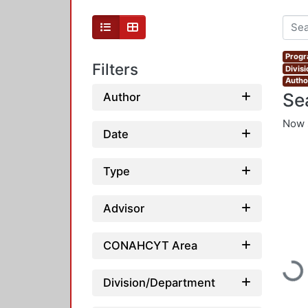
Progr
Filters
Divis
Autho
Se
Author
Now 
Date
Type
Advisor
CONAHCYT Area
Loadi
Division/Department