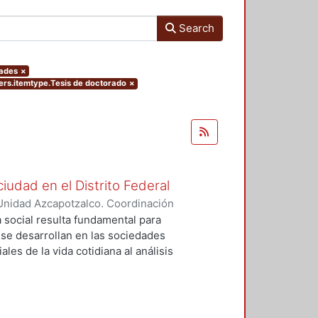
Search
dades
×
ters.itemtype.Tesis de doctorado
×
ciudad en el Distrito Federal
Unidad Azcapotzalco. Coordinación
 ZARAGOZA, MIGUEL ANGEL
a social resulta fundamental para
e desarrollan en las sociedades
les de la vida cotidiana al análisis
idad, dinamismo, heterogeneidad,
 nos obliga a hacer uso de las
ogía para hacer acercamientos
o e implicaciones de las acciones