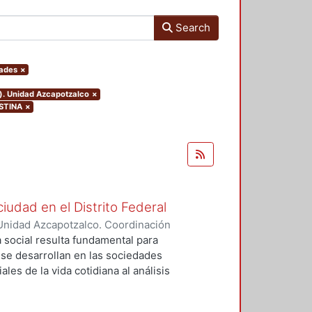
Search
dades
×
o). Unidad Azcapotzalco
×
ISTINA
×
ciudad en el Distrito Federal
Unidad Azcapotzalco. Coordinación
 ZARAGOZA, MIGUEL ANGEL
a social resulta fundamental para
e desarrollan en las sociedades
les de la vida cotidiana al análisis
idad, dinamismo, heterogeneidad,
 nos obliga a hacer uso de las