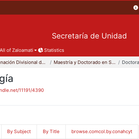
Secretaría de Unidad
All of Zaloamati
Statistics
Coordinación Divisional de Posgrado
Maestría y Doctorado en Sociología
Doctora
gía
andle.net/11191/4390
By Subject
By Title
browse.comcol.by.conahcyt