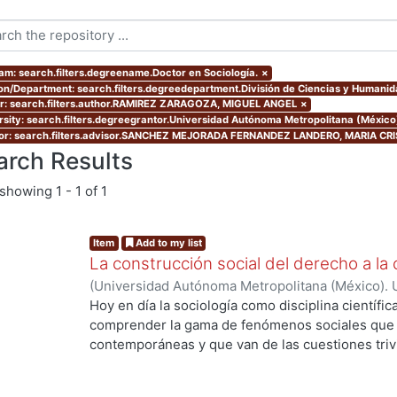
am: search.filters.degreename.Doctor en Sociología.
×
ion/Department: search.filters.degreedepartment.División de Ciencias y Humani
r: search.filters.author.RAMIREZ ZARAGOZA, MIGUEL ANGEL
×
rsity: search.filters.degreegrantor.Universidad Autónoma Metropolitana (Méxic
or: search.filters.advisor.SANCHEZ MEJORADA FERNANDEZ LANDERO, MARIA CR
arch Results
showing
1 - 1 of 1
Item
Add to my list
La construcción social del derecho a la 
(
Universidad Autónoma Metropolitana (México). 
de Servicios de Información.
,
2013-12
)
RAMIREZ
Hoy en día la sociología como disciplina científic
comprender la gama de fenómenos sociales que s
contemporáneas y que van de las cuestiones trivia
de grandes procesos de orden global. La divers
complejidad y conflictividad de la realidad social