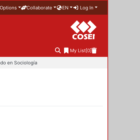
Options
Collaborate
EN
Log In
My List
[0]
do en Sociología