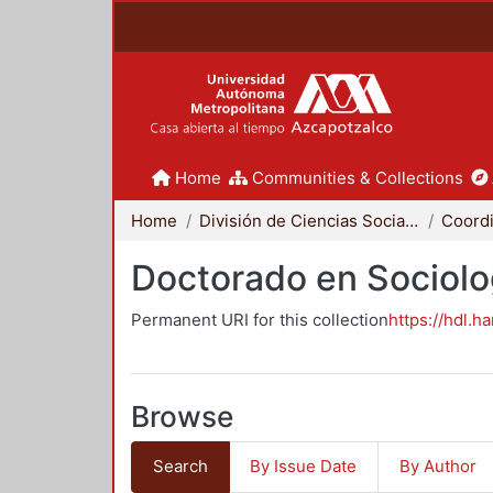
Home
Communities & Collections
Home
División de Ciencias Sociales y Humanidades
Doctorado en Sociolo
Permanent URI for this collection
https://hdl.h
Browse
Search
By Issue Date
By Author