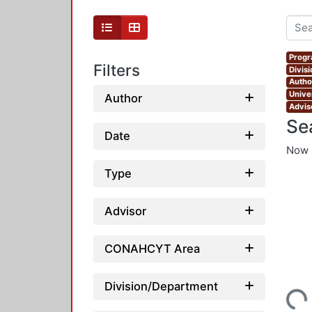
Progr
Filters
Divis
Autho
Unive
Author
Advis
Se
Date
Now 
Type
Advisor
CONAHCYT Area
Loading...
Division/Department